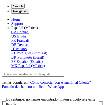
Search
Navigation
Home
Support
Español (México)
CA
Catalan
US
English
FR
Français
DE
Deutsch
IT
Italiano
PT
Português (Portugal)
BR
Português (Brasil)
ES
Español (España)
MX
Español (México)
Temas populares:
¿Cómo contactar con Atención al Cliente?
Función de chat con un clic de WhatsApp
Lo sentimos, no hemos encontrado ningún artículo relevante
para ti.