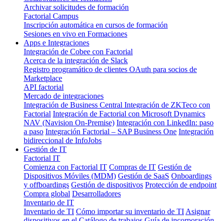
Archivar solicitudes de formación
Factorial Campus
Inscripción automática en cursos de formación
Sesiones en vivo en Formaciones
Apps e Integraciones
Integración de Cobee con Factorial
Acerca de la integración de Slack
Registro programático de clientes OAuth para socios de
Marketplace
API factorial
Mercado de integraciones
Integración de Business Central
Integración de ZKTeco con
Factorial
Integración de Factorial con Microsoft Dynamics
NAV (Navision On-Premise)
Integración con LinkedIn: paso
a paso
Integración Factorial – SAP Business One
Integración
bidireccional de InfoJobs
Gestión de IT
Factorial IT
Comienza con Factorial IT
Compras de IT
Gestión de
Dispositivos Móviles (MDM)
Gestión de SaaS
Onboardings
y offboardings
Gestión de dispositivos
Protección de endpoint
Compra global
Desarrolladores
Inventario de IT
Inventario de TI
Cómo importar su inventario de TI
Asignar
dispositivos en el Catálogo de trabajos
Guía de incorporación