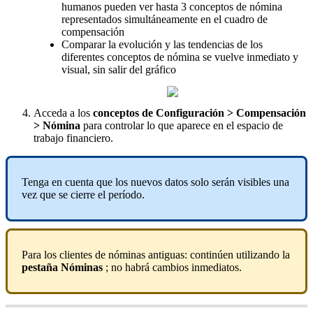
humanos
pueden
ver
hasta
3
conceptos
de
n
ó
mina
representados
simult
á
neamente
en
el
cuadro
de
compensaci
ó
n
Comparar
la
evoluci
ó
n
y
las
tendencias
de
los
diferentes
conceptos
de
n
ó
mina
se
vuelve
inmediato
y
visual
,
sin
salir
del
gr
á
fico
Acceda
a
los
conceptos
de
Configuraci
ó
n
>
Compensaci
ó
n
>
N
ó
mina
para
controlar
lo
que
aparece
en
el
espacio
de
trabajo
financiero
.
Tenga
en
cuenta
que
los
nuevos
datos
solo
ser
á
n
visibles
una
vez
que
se
cierre
el
per
í
odo
.
Para
los
clientes
de
n
ó
minas
antiguas
:
contin
ú
en
utilizando
la
pesta
ñ
a
N
ó
minas
;
no
habr
á
cambios
inmediatos
.