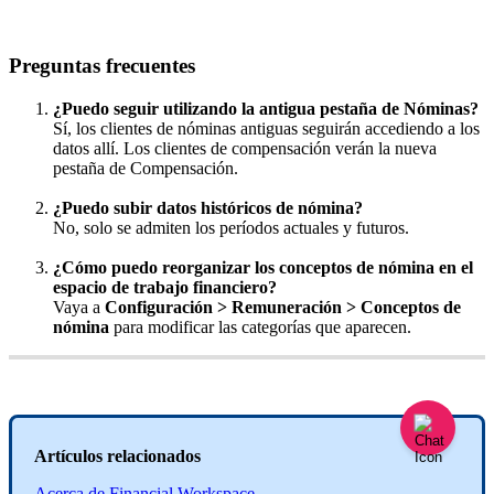
Preguntas
frecuentes
¿
Puedo
seguir
utilizando
la
antigua
pesta
ñ
a
de
N
ó
minas
?
S
í
,
los
clientes
de
n
ó
minas
antiguas
seguir
á
n
accediendo
a
los
datos
all
í
.
Los
clientes
de
compensaci
ó
n
ver
á
n
la
nueva
pesta
ñ
a
de
Compensaci
ó
n
.
¿
Puedo
subir
datos
hist
ó
ricos
de
n
ó
mina
?
No
,
solo
se
admiten
los
per
í
odos
actuales
y
futuros
.
¿
C
ó
mo
puedo
reorganizar
los
conceptos
de
n
ó
mina
en
el
espacio
de
trabajo
financiero
?
Vaya
a
Configuraci
ó
n
>
Remuneraci
ó
n
>
Conceptos
de
n
ó
mina
para
modificar
las
categor
í
as
que
aparecen
.
Art
í
culos
relacionados
Acerca
de
Financial
Workspace