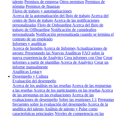
talento
Permisos de empresa
Otros permisos
Permisos de
nómina
Permisos de finanzas
Flujos de trabajo y automatizaciones
Acerca de la automatización del flujo de trabajo
Acerca del
centro de flujo de trabajo
Acerca de las notificaciones
personalizadas
Flujo de Onboarding
Acerca del flujo de
trabajo de Offboarding
Notificación de cumpleaños
personalizada
Notificación personalizada cuando se termina el
contrato de un empleado
Informes y analíticas
Acerca de Insights
Acerca de Informes
Actualizaciones de
agosto: Presentando las Nuevas Analíticas
FAQ sobre la
nueva experiencia de Analytics
Crea informes con One
Crear
informes a partir de plantillas
Acerca de Analytics
Crear un
informe manualmente
Analíticas Legacy
Desempeño y Cultura
Evaluación del desempeño
Acerca de los análisis en las reseñas
Acerca de las respuestas
a las reseñas
Acerca de los participantes en las reseñas
Acerca
de las preguntas en las evaluaciones
Acerca de las
evaluaciones de desempeño
Sobre las reuniones 1:1
Preguntas
frecuentes sobre la evaluación del desempeño
Acerca de la
analítica del talento
Análisis de talento y Pulse como
características principales
Niveles de competencia en las