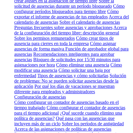
crear ajustes en la asignación de tiempo libre
Sobre la
solicitud de ausencias durante un período bloqueado
Cómo
configurar períodos bloqueados para tiempo libre
Cómo
exportar el informe de ausencias de tus empleados
Acerca del
calendario de ausencias
Sobre el calendario de ausencias
Preguntas frecuentes sobre ausencias y aprobaciones
Acerca
de la configuración del tiempo libre: descripción general
Sobre los permisos remunerados
Cómo crear tipos de
ausencia para cierres en toda la empresa
Cómo asignar
ausencias de forma masiva
Función de aprobador global para
ausencias
Recomendaciones inteligentes para aprobar
ausencias
Bloqueo de solicitudes por 15/30 minutos para
asignaciones por hora
Cómo eliminar una ausencia
Cómo
modificar una ausencia
Cómo solicitar una baja por
enfermedad
Tipos de ausencias y cómo solicitarlas
Solución
de problemas: No se pueden solicitar ausencias desde la
aplicación
Por qué los días de vacaciones se muestran
diferente para empleados y administradores
Configuración de ausencias
Cómo configurar un contador de ausencias basado en el
tiempo trabajado
Cómo configurar el contador de ausencias
para el tiempo adicional
¿Qué sucede cuando elimino una
política de ausencias?
Qué pasa con las ausencias que
incluyen más de un ciclo
Sobre los períodos de antigüedad
Acerca de las asignaciones de políticas de ausencias