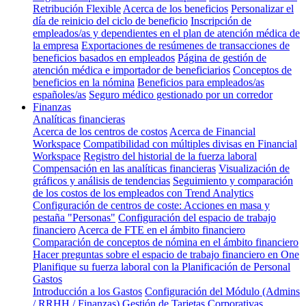
Retribución Flexible
Acerca de los beneficios
Personalizar el
día de reinicio del ciclo de beneficio
Inscripción de
empleados/as y dependientes en el plan de atención médica de
la empresa
Exportaciones de resúmenes de transacciones de
beneficios basados en empleados
Página de gestión de
atención médica e importador de beneficiarios
Conceptos de
beneficios en la nómina
Beneficios para empleados/as
españoles/as
Seguro médico gestionado por un corredor
Finanzas
Analíticas financieras
Acerca de los centros de costos
Acerca de Financial
Workspace
Compatibilidad con múltiples divisas en Financial
Workspace
Registro del historial de la fuerza laboral
Compensación en las analíticas financieras
Visualización de
gráficos y análisis de tendencias
Seguimiento y comparación
de los costos de los empleados con Trend Analytics
Configuración de centros de coste: Acciones en masa y
pestaña "Personas"
Configuración del espacio de trabajo
financiero
Acerca de FTE en el ámbito financiero
Comparación de conceptos de nómina en el ámbito financiero
Hacer preguntas sobre el espacio de trabajo financiero en One
Planifique su fuerza laboral con la Planificación de Personal
Gastos
Introducción a los Gastos
Configuración del Módulo (Admins
/ RRHH / Finanzas)
Gestión de Tarjetas Corporativas