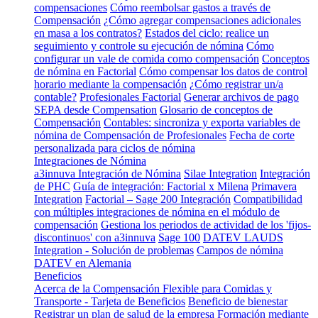
compensaciones
Cómo reembolsar gastos a través de
Compensación
¿Cómo agregar compensaciones adicionales
en masa a los contratos?
Estados del ciclo: realice un
seguimiento y controle su ejecución de nómina
Cómo
configurar un vale de comida como compensación
Conceptos
de nómina en Factorial
Cómo compensar los datos de control
horario mediante la compensación
¿Cómo registrar un/a
contable?
Profesionales Factorial
Generar archivos de pago
SEPA desde Compensation
Glosario de conceptos de
Compensación
Contables: sincroniza y exporta variables de
nómina de Compensación de Profesionales
Fecha de corte
personalizada para ciclos de nómina
Integraciones de Nómina
a3innuva Integración de Nómina
Silae Integration
Integración
de PHC
Guía de integración: Factorial x Milena
Primavera
Integration
Factorial – Sage 200 Integración
Compatibilidad
con múltiples integraciones de nómina en el módulo de
compensación
Gestiona los periodos de actividad de los 'fijos-
discontinuos' con a3innuva
Sage 100
DATEV LAUDS
Integration - Solución de problemas
Campos de nómina
DATEV en Alemania
Beneficios
Acerca de la Compensación Flexible para Comidas y
Transporte - Tarjeta de Beneficios
Beneficio de bienestar
Registrar un plan de salud de la empresa
Formación mediante