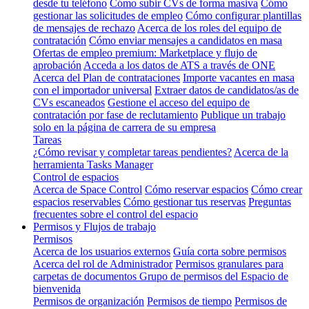
desde tu teléfono
Cómo subir CVs de forma masiva
Cómo
gestionar las solicitudes de empleo
Cómo configurar plantillas
de mensajes de rechazo
Acerca de los roles del equipo de
contratación
Cómo enviar mensajes a candidatos en masa
Ofertas de empleo premium: Marketplace y flujo de
aprobación
Acceda a los datos de ATS a través de ONE
Acerca del Plan de contrataciones
Importe vacantes en masa
con el importador universal
Extraer datos de candidatos/as de
CVs escaneados
Gestione el acceso del equipo de
contratación por fase de reclutamiento
Publique un trabajo
solo en la página de carrera de su empresa
Tareas
¿Cómo revisar y completar tareas pendientes?
Acerca de la
herramienta Tasks Manager
Control de espacios
Acerca de Space Control
Cómo reservar espacios
Cómo crear
espacios reservables
Cómo gestionar tus reservas
Preguntas
frecuentes sobre el control del espacio
Permisos y Flujos de trabajo
Permisos
Acerca de los usuarios externos
Guía corta sobre permisos
Acerca del rol de Administrador
Permisos granulares para
carpetas de documentos
Grupo de permisos del Espacio de
bienvenida
Permisos de organización
Permisos de tiempo
Permisos de