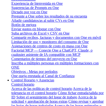
Experiencia de bienvenida en One
Sugerencias de Prompts en One
Dictado por voz en One
Pregunte a One sobre los resultados de su encuesta
Añadir candidatos/as al subir CVs en One
Botón de mejora
Enviar gastos en bloque con One
Suba archivos de Excel y CSV en One
Compartir recibos, facturas y documentos con One en móvil
Limitación de uso y monitoreo del consumo de One
Asignaciones de centros de costo en masa con One
Factorial MCP — Conecte One a ChatGPT, Claude, o
cualquier asistente de IA compatible con MCP
Comentarios de tiempo del proyecto en One
Inscriba a múltiples personas en múltiples formaciones con
ONE
Objetivos - Metas por períodos
One queja enrutada al Canal de Confianza
Control Horario y Ausencias
Control horario
Acerca de las políticas de control horario
Acerca de la
tolerancia en el control horario
Cómo fichar entrada/salida por
ID
Sobre el seguimiento del lugar de trabajo
Acerca de la
solicitud y aprobación de horas extras
Cómo revisar y aprobar
las hojas de horas trabajadas
Acerca de las horas estimadas y