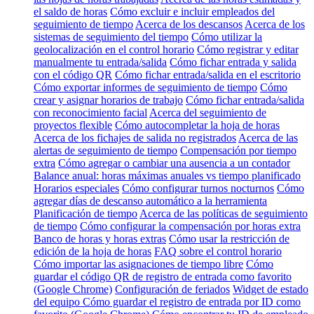
el saldo de horas
Cómo excluir e incluir empleados del
seguimiento de tiempo
Acerca de los descansos
Acerca de los
sistemas de seguimiento del tiempo
Cómo utilizar la
geolocalización en el control horario
Cómo registrar y editar
manualmente tu entrada/salida
Cómo fichar entrada y salida
con el código QR
Cómo fichar entrada/salida en el escritorio
Cómo exportar informes de seguimiento de tiempo
Cómo
crear y asignar horarios de trabajo
Cómo fichar entrada/salida
con reconocimiento facial
Acerca del seguimiento de
proyectos flexible
Cómo autocompletar la hoja de horas
Acerca de los fichajes de salida no registrados
Acerca de las
alertas de seguimiento de tiempo
Compensación por tiempo
extra
Cómo agregar o cambiar una ausencia a un contador
Balance anual: horas máximas anuales vs tiempo planificado
Horarios especiales
Cómo configurar turnos nocturnos
Cómo
agregar días de descanso automático a la herramienta
Planificación de tiempo
Acerca de las políticas de seguimiento
de tiempo
Cómo configurar la compensación por horas extra
Banco de horas y horas extras
Cómo usar la restricción de
edición de la hoja de horas
FAQ sobre el control horario
Cómo importar las asignaciones de tiempo libre
Cómo
guardar el código QR de registro de entrada como favorito
(Google Chrome)
Configuración de feriados
Widget de estado
del equipo
Cómo guardar el registro de entrada por ID como