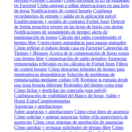
favorito (Google Chrome)
Cómo encontrar tu ID de empleado
en Factorial
Cómo agregar o editar observaciones en una hoja
de horas
Notificaciones de control horario
Configura
recordatorios de entrada y salida en la aplicación móvil
Establecimiento y gestión de contratos Forfait Jours
Detecte
de forma proactiva errores en las hojas de horas con alertas
Notificaciones de seguimiento de tiempo: alerta de
manipulación de turnos
Cálculo del saldo considerando el
tiempo libre
Correcciones automáticas para pausas manuales
Cómo reflejar el trabajo desde casa en Factorial
Categorías de
Tiempo y Bloques
Acerca de la compensación de horas extras
con tiempo libre
Compensación de saldo negativo
Ausencias
remuneradas reflejadas en los cálculos de Forfait Jours
Filtros
de control horario
Cómo descargar informes de tiempo para
empleados/as despedidos/as
Solución de problemas de
entrada/salida mediante código QR
Registrar la entrada desde
una zona horaria diferente
Redondeo del tiempo extra total
Cómo fichar y desfichar sin conexión (app móvil)
Configuración de visibilidad del Banco de horas, Saldo y
Horas Extra/Complementarias
Ausencias y aprobaciones
Sobre ausencias y aprobaciones
Cómo crear tipos de ausencia
Cómo solicitar y asignar ausencias
Sobre el/la supervisor/a de
ausencias
Cómo crear sistemas de aprobación de ausencias
Cómo aprobar y rechazar solicitudes de tiempo libre
Cómo