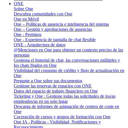
ONE
Sobre One
Descubra comunidades con One
One en Móvil
One – Políticas de ausencia e inteligencia del sistema
One – Gestión y aprobaciones de ausencias
One - Permisos
One - Experiencia de pantalla de chat flexible
ONE - Arquitectura de datos
@Menciones en One para obtener un contexto preciso de las
personas
Gestiona el historial de chat, las conversaciones múltiples y
los chats fijados en One
Visibilidad del consumo de crédito y flujo de actualización en
One
Pregunte a One sobre sus documentos
Gestione las reservas de espacios con ONE
Datos del espacio de trabajo financiero en One
Ticketing y One : Gestione todas las solicitudes de los/as
empleados/as en un solo lugar
Descarga de informes de asignación de centros de coste en
One
Cocreación de cursos y grupos de formación con One
One IA - Políticas - Visibilidad, Notificaciones y
Reconocimiento