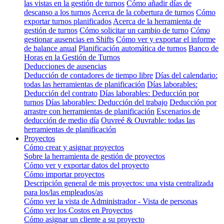
las vistas en la gestión de turnos
Cómo añadir días de
descanso a los turnos
Acerca de la cobertura de turnos
Cómo
exportar turnos planificados
Acerca de la herramienta de
gestión de turnos
Cómo solicitar un cambio de turno
Cómo
gestionar ausencias en Shifts
Cómo ver y exportar el informe
de balance anual
Planificación automática de turnos
Banco de
Horas en la Gestión de Turnos
Deducciones de ausencias
Deducción de contadores de tiempo libre
Días del calendario:
todas las herramientas de planificación
Días laborables:
Deducción del contrato
Días laborables: Deducción por
turnos
Días laborables: Deducción del trabajo
Deducción por
arrastre con herramientas de planificación
Escenarios de
deducción de medio día
Ouvreé & Ouvrable: todas las
herramientas de planificación
Proyectos
Cómo crear y asignar proyectos
Sobre la herramienta de gestión de proyectos
Cómo ver y exportar datos del proyecto
Cómo importar proyectos
Descripción general de mis proyectos: una vista centralizada
para los/las empleados/as
Cómo ver la vista de Administrador - Vista de personas
Cómo ver los Costos en Proyectos
Cómo asignar un cliente a su proyecto