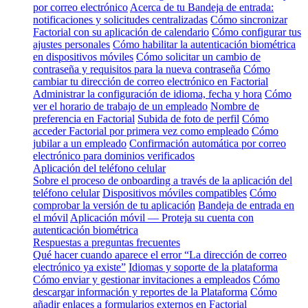
por correo electrónico
Acerca de tu Bandeja de entrada:
notificaciones y solicitudes centralizadas
Cómo sincronizar
Factorial con su aplicación de calendario
Cómo configurar tus
ajustes personales
Cómo habilitar la autenticación biométrica
en dispositivos móviles
Cómo solicitar un cambio de
contraseña y requisitos para la nueva contraseña
Cómo
cambiar tu dirección de correo electrónico en Factorial
Administrar la configuración de idioma, fecha y hora
Cómo
ver el horario de trabajo de un empleado
Nombre de
preferencia en Factorial
Subida de foto de perfil
Cómo
acceder Factorial por primera vez como empleado
Cómo
jubilar a un empleado
Confirmación automática por correo
electrónico para dominios verificados
Aplicación del teléfono celular
Sobre el proceso de onboarding a través de la aplicación del
teléfono celular
Dispositivos móviles compatibles
Cómo
comprobar la versión de tu aplicación
Bandeja de entrada en
el móvil
Aplicación móvil — Proteja su cuenta con
autenticación biométrica
Respuestas a preguntas frecuentes
Qué hacer cuando aparece el error “La dirección de correo
electrónico ya existe”
Idiomas y soporte de la plataforma
Cómo enviar y gestionar invitaciones a empleados
Cómo
descargar información y reportes de la Plataforma
Cómo
añadir enlaces a formularios externos en Factorial