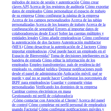
métodos de inicio de sesión y autenticación
Cómo crear
claves API
Acerca de los registros de auditoría
Cómo exportar
datos de empleados
Cómo personalizar el espacio de trabajo
de su empresa
Cómo configurar la página de la empresa
Acerca de los campos personalizados
Acerca de las tablas
personalizadas
Acerca de los lugares de trabajo
Acerca de la
configuración de seguridad
Errores al importar datos de
colaboradores/as desde Excel
Sobre las cuentas múltiples y
entidades legales
Cómo añadir empleados/as
Cómo configurar
la autenticación de dos factores
Autenticación multifactor
(MFA)
Cómo desactivar la autenticación de 2 factores
Cómo
importar empleados/as
¿Qué puede hacer un empleado en el
Espacio de Bienvenida?
Toma de decisiones inteligentes en la
bandeja de entrada
Cómo editar la información de los
empleados
Empleo transfronterizo: país de residencia del
empleado vs. entidad jurídica
Depurar notificaciones push
desde el panel de administración
Aplicación móvil: qué se
puede y qué no se puede hacer
Configurar los porcentajes de
IRPF para empleados/as
Guardar y compartir vistas
personalizadas
Verificando los dominios de tu empresa
Cambiar correos electrónicos en masa
Gestionando mi perfil de colaborador/a
¿Cómo contactar con Atención al Cliente?
Acerca del panel
de control
Cómo completar mi perfil personal de empleado/a
usando Factorial
Cómo configurar notificaciones móviles y