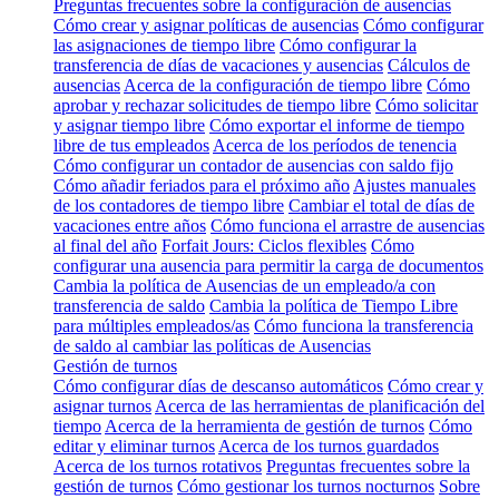
Preguntas frecuentes sobre la configuración de ausencias
Cómo crear y asignar políticas de ausencias
Cómo configurar
las asignaciones de tiempo libre
Cómo configurar la
transferencia de días de vacaciones y ausencias
Cálculos de
ausencias
Acerca de la configuración de tiempo libre
Cómo
aprobar y rechazar solicitudes de tiempo libre
Cómo solicitar
y asignar tiempo libre
Cómo exportar el informe de tiempo
libre de tus empleados
Acerca de los períodos de tenencia
Cómo configurar un contador de ausencias con saldo fijo
Cómo añadir feriados para el próximo año
Ajustes manuales
de los contadores de tiempo libre
Cambiar el total de días de
vacaciones entre años
Cómo funciona el arrastre de ausencias
al final del año
Forfait Jours: Ciclos flexibles
Cómo
configurar una ausencia para permitir la carga de documentos
Cambia la política de Ausencias de un empleado/a con
transferencia de saldo
Cambia la política de Tiempo Libre
para múltiples empleados/as
Cómo funciona la transferencia
de saldo al cambiar las políticas de Ausencias
Gestión de turnos
Cómo configurar días de descanso automáticos
Cómo crear y
asignar turnos
Acerca de las herramientas de planificación del
tiempo
Acerca de la herramienta de gestión de turnos
Cómo
editar y eliminar turnos
Acerca de los turnos guardados
Acerca de los turnos rotativos
Preguntas frecuentes sobre la
gestión de turnos
Cómo gestionar los turnos nocturnos
Sobre