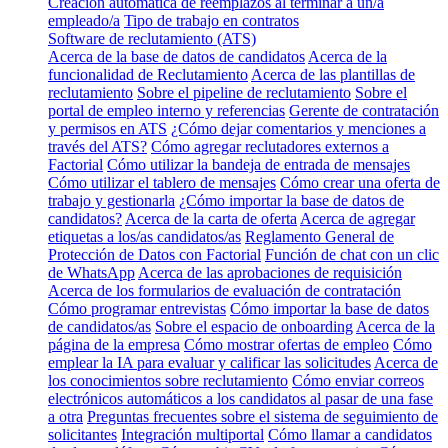
Creación automática de reemplazos al terminar a un/a
empleado/a
Tipo de trabajo en contratos
Software de reclutamiento (ATS)
Acerca de la base de datos de candidatos
Acerca de la
funcionalidad de Reclutamiento
Acerca de las plantillas de
reclutamiento
Sobre el pipeline de reclutamiento
Sobre el
portal de empleo interno y referencias
Gerente de contratación
y permisos en ATS
¿Cómo dejar comentarios y menciones a
través del ATS?
Cómo agregar reclutadores externos a
Factorial
Cómo utilizar la bandeja de entrada de mensajes
Cómo utilizar el tablero de mensajes
Cómo crear una oferta de
trabajo y gestionarla
¿Cómo importar la base de datos de
candidatos?
Acerca de la carta de oferta
Acerca de agregar
etiquetas a los/as candidatos/as
Reglamento General de
Protección de Datos con Factorial
Función de chat con un clic
de WhatsApp
Acerca de las aprobaciones de requisición
Acerca de los formularios de evaluación de contratación
Cómo programar entrevistas
Cómo importar la base de datos
de candidatos/as
Sobre el espacio de onboarding
Acerca de la
página de la empresa
Cómo mostrar ofertas de empleo
Cómo
emplear la IA para evaluar y calificar las solicitudes
Acerca de
los conocimientos sobre reclutamiento
Cómo enviar correos
electrónicos automáticos a los candidatos al pasar de una fase
a otra
Preguntas frecuentes sobre el sistema de seguimiento de
solicitantes
Integración multiportal
Cómo llamar a candidatos