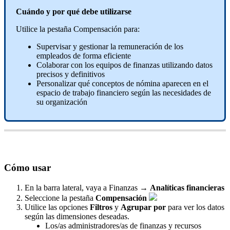
Cu
á
ndo
y
por
qu
é
debe
utilizarse
Utilice
la
pesta
ñ
a
Compensaci
ó
n
para
:
Supervisar
y
gestionar
la
remuneraci
ó
n
de
los
empleados
de
forma
eficiente
Colaborar
con
los
equipos
de
finanzas
utilizando
datos
precisos
y
definitivos
Personalizar
qu
é
conceptos
de
n
ó
mina
aparecen
en
el
espacio
de
trabajo
financiero
seg
ú
n
las
necesidades
de
su
organizaci
ó
n
C
ó
mo
usar
En
la
barra
lateral
,
vaya
a
Finanzas
→
Anal
í
ticas
financieras
Seleccione
la
pesta
ñ
a
Compensaci
ó
n
Utilice
las
opciones
Filtros
y
Agrupar
por
para
ver
los
datos
seg
ú
n
las
dimensiones
deseadas
.
Los
/
as
administradores
/
as
de
finanzas
y
recursos