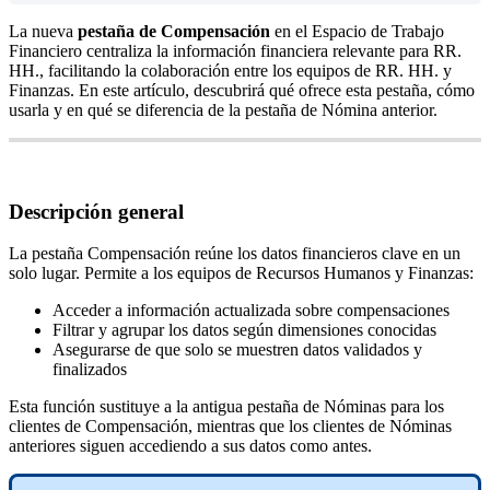
La
nueva
pesta
ñ
a
de
Compensaci
ó
n
en
el
Espacio
de
Trabajo
Financiero
centraliza
la
informaci
ó
n
financiera
relevante
para
RR
.
HH
.
,
facilitando
la
colaboraci
ó
n
entre
los
equipos
de
RR
.
HH
.
y
Finanzas
.
En
este
art
í
culo
,
descubrir
á
qu
é
ofrece
esta
pesta
ñ
a
,
c
ó
mo
usarla
y
en
qu
é
se
diferencia
de
la
pesta
ñ
a
de
N
ó
mina
anterior
.
Descripci
ó
n
general
La
pesta
ñ
a
Compensaci
ó
n
re
ú
ne
los
datos
financieros
clave
en
un
solo
lugar
.
Permite
a
los
equipos
de
Recursos
Humanos
y
Finanzas
:
Acceder
a
informaci
ó
n
actualizada
sobre
compensaciones
Filtrar
y
agrupar
los
datos
seg
ú
n
dimensiones
conocidas
Asegurarse
de
que
solo
se
muestren
datos
validados
y
finalizados
Esta
funci
ó
n
sustituye
a
la
antigua
pesta
ñ
a
de
N
ó
minas
para
los
clientes
de
Compensaci
ó
n
,
mientras
que
los
clientes
de
N
ó
minas
anteriores
siguen
accediendo
a
sus
datos
como
antes
.