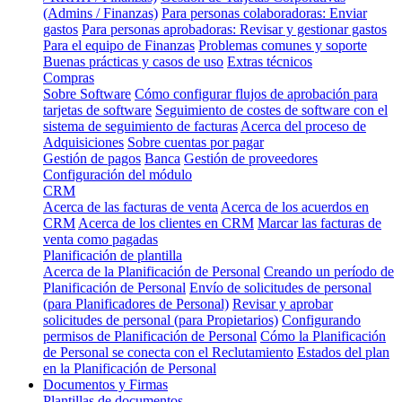
(Admins / Finanzas)
Para personas colaboradoras: Enviar
gastos
Para personas aprobadoras: Revisar y gestionar gastos
Para el equipo de Finanzas
Problemas comunes y soporte
Buenas prácticas y casos de uso
Extras técnicos
Compras
Sobre Software
Cómo configurar flujos de aprobación para
tarjetas de software
Seguimiento de costes de software con el
sistema de seguimiento de facturas
Acerca del proceso de
Adquisiciones
Sobre cuentas por pagar
Gestión de pagos
Banca
Gestión de proveedores
Configuración del módulo
CRM
Acerca de las facturas de venta
Acerca de los acuerdos en
CRM
Acerca de los clientes en CRM
Marcar las facturas de
venta como pagadas
Planificación de plantilla
Acerca de la Planificación de Personal
Creando un período de
Planificación de Personal
Envío de solicitudes de personal
(para Planificadores de Personal)
Revisar y aprobar
solicitudes de personal (para Propietarios)
Configurando
permisos de Planificación de Personal
Cómo la Planificación
de Personal se conecta con el Reclutamiento
Estados del plan
en la Planificación de Personal
Documentos y Firmas
Plantillas de documentos