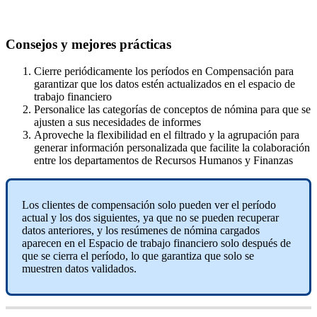
Consejos
y
mejores
pr
á
cticas
Cierre
peri
ó
dicamente
los
per
í
odos
en
Compensaci
ó
n
para
garantizar
que
los
datos
est
é
n
actualizados
en
el
espacio
de
trabajo
financiero
Personalice
las
categor
í
as
de
conceptos
de
n
ó
mina
para
que
se
ajusten
a
sus
necesidades
de
informes
Aproveche
la
flexibilidad
en
el
filtrado
y
la
agrupaci
ó
n
para
generar
informaci
ó
n
personalizada
que
facilite
la
colaboraci
ó
n
entre
los
departamentos
de
Recursos
Humanos
y
Finanzas
Los
clientes
de
compensaci
ó
n
solo
pueden
ver
el
per
í
odo
actual
y
los
dos
siguientes
,
ya
que
no
se
pueden
recuperar
datos
anteriores
,
y
los
res
ú
menes
de
n
ó
mina
cargados
aparecen
en
el
Espacio
de
trabajo
financiero
solo
despu
é
s
de
que
se
cierra
el
per
í
odo
,
lo
que
garantiza
que
solo
se
muestren
datos
validados
.