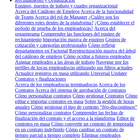
Reclutamiento y Organización
Equipos, puestos de trabajo y cuadro organizacional
Acerca del Catálogo de Empleos
Acerca de la funcionalidad
de Teams
Acerca del rol de Manager
¿Cuáles son los
diferentes roles dentro de la plataforma?
¿Cómo establecer el
período de prueba de los empleados/as?
Acerca del
organigrama
Comprender las funciones del equipo de
reclutamiento
Importación masiva de equipos
Grupos de
cotización y categorías profesionales
Cómo reflejar
departamentos en Factorial
Reestructuración masiva del árbol
del catálogo de empleos
Cómo ocultar a futuros empleados
Asignar empleados a las áreas de trabajo
Navegue por los
perfiles de los/as empleados/as utilizando sus filtros actuales
Actualice registros en masa utilizando Universal Updater
Contratos y finalizaciones
Acerca de los empleados/as terminados/as
Acerca de los
Contratos
Acerca del sistema de aprobación de contratos
Cómo personalizar contratos
Cómo gestionar Contratos
Cómo
editar e importar contratos en masa
Sobre la gestión de horas
anuales
Cómo gestionar el tipo de contrato “fijo-discontinuos”
Cómo personalizar contratos
Comprender las fechas de
finalización del contrato y el acceso a la plataforma
Editor de
contratos en masa
Cómo convertir un contrato de temporada
en un contrato indefinido
Cómo cambiar un contrato de
tiempo parcial a tiempo completo
Eliminar empleados