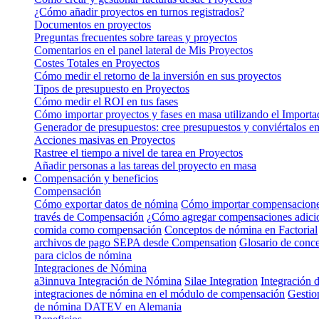
¿Cómo añadir proyectos en turnos registrados?
Documentos en proyectos
Preguntas frecuentes sobre tareas y proyectos
Comentarios en el panel lateral de Mis Proyectos
Costes Totales en Proyectos
Cómo medir el retorno de la inversión en sus proyectos
Tipos de presupuesto en Proyectos
Cómo medir el ROI en tus fases
Cómo importar proyectos y fases en masa utilizando el Importa
Generador de presupuestos: cree presupuestos y conviértalos en
Acciones masivas en Proyectos
Rastree el tiempo a nivel de tarea en Proyectos
Añadir personas a las tareas del proyecto en masa
Compensación y beneficios
Compensación
Cómo exportar datos de nómina
Cómo importar compensacion
través de Compensación
¿Cómo agregar compensaciones adicion
comida como compensación
Conceptos de nómina en Factorial
archivos de pago SEPA desde Compensation
Glosario de conc
para ciclos de nómina
Integraciones de Nómina
a3innuva Integración de Nómina
Silae Integration
Integración
integraciones de nómina en el módulo de compensación
Gestion
de nómina DATEV en Alemania