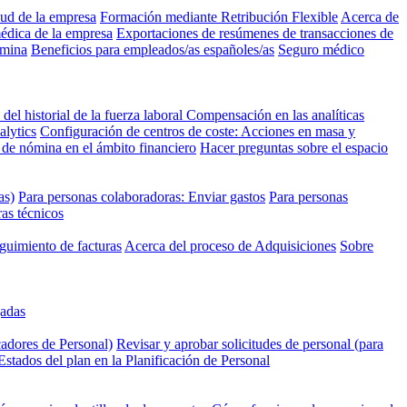
lud de la empresa
Formación mediante Retribución Flexible
Acerca de
médica de la empresa
Exportaciones de resúmenes de transacciones de
ómina
Beneficios para empleados/as españoles/as
Seguro médico
 del historial de la fuerza laboral
Compensación en las analíticas
alytics
Configuración de centros de coste: Acciones en masa y
de nómina en el ámbito financiero
Hacer preguntas sobre el espacio
as)
Para personas colaboradoras: Enviar gastos
Para personas
ras técnicos
guimiento de facturas
Acerca del proceso de Adquisiciones
Sobre
gadas
cadores de Personal)
Revisar y aprobar solicitudes de personal (para
Estados del plan en la Planificación de Personal