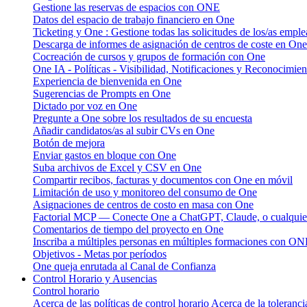
Gestione las reservas de espacios con ONE
Datos del espacio de trabajo financiero en One
Ticketing y One : Gestione todas las solicitudes de los/as emple
Descarga de informes de asignación de centros de coste en One
Cocreación de cursos y grupos de formación con One
One IA - Políticas - Visibilidad, Notificaciones y Reconocimien
Experiencia de bienvenida en One
Sugerencias de Prompts en One
Dictado por voz en One
Pregunte a One sobre los resultados de su encuesta
Añadir candidatos/as al subir CVs en One
Botón de mejora
Enviar gastos en bloque con One
Suba archivos de Excel y CSV en One
Compartir recibos, facturas y documentos con One en móvil
Limitación de uso y monitoreo del consumo de One
Asignaciones de centros de costo en masa con One
Factorial MCP — Conecte One a ChatGPT, Claude, o cualquier
Comentarios de tiempo del proyecto en One
Inscriba a múltiples personas en múltiples formaciones con O
Objetivos - Metas por períodos
One queja enrutada al Canal de Confianza
Control Horario y Ausencias
Control horario
Acerca de las políticas de control horario
Acerca de la toleranci