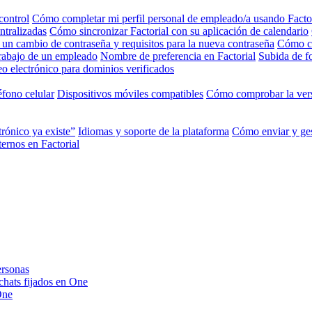
control
Cómo completar mi perfil personal de empleado/a usando Facto
ntralizadas
Cómo sincronizar Factorial con su aplicación de calendario
 un cambio de contraseña y requisitos para la nueva contraseña
Cómo ca
trabajo de un empleado
Nombre de preferencia en Factorial
Subida de fo
o electrónico para dominios verificados
éfono celular
Dispositivos móviles compatibles
Cómo comprobar la vers
trónico ya existe”
Idiomas y soporte de la plataforma
Cómo enviar y ges
ernos en Factorial
ersonas
 chats fijados en One
One