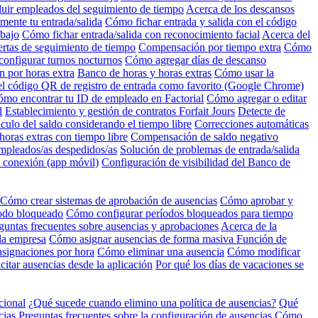
luir empleados del seguimiento de tiempo
Acerca de los descansos
mente tu entrada/salida
Cómo fichar entrada y salida con el código
abajo
Cómo fichar entrada/salida con reconocimiento facial
Acerca del
ertas de seguimiento de tiempo
Compensación por tiempo extra
Cómo
onfigurar turnos nocturnos
Cómo agregar días de descanso
 por horas extra
Banco de horas y horas extras
Cómo usar la
l código QR de registro de entrada como favorito (Google Chrome)
mo encontrar tu ID de empleado en Factorial
Cómo agregar o editar
l
Establecimiento y gestión de contratos Forfait Jours
Detecte de
culo del saldo considerando el tiempo libre
Correcciones automáticas
oras extras con tiempo libre
Compensación de saldo negativo
mpleados/as despedidos/as
Solución de problemas de entrada/salida
n conexión (app móvil)
Configuración de visibilidad del Banco de
Cómo crear sistemas de aprobación de ausencias
Cómo aprobar y
íodo bloqueado
Cómo configurar períodos bloqueados para tiempo
guntas frecuentes sobre ausencias y aprobaciones
Acerca de la
 la empresa
Cómo asignar ausencias de forma masiva
Función de
asignaciones por hora
Cómo eliminar una ausencia
Cómo modificar
itar ausencias desde la aplicación
Por qué los días de vacaciones se
cional
¿Qué sucede cuando elimino una política de ausencias?
Qué
cias
Preguntas frecuentes sobre la configuración de ausencias
Cómo