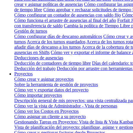
crear y asignar políticas de ausencias
Cómo configurar las asign
de tiempo libre
Cómo aprobar y rechazar solicitudes de tiempo 
Cómo configurar un contador de ausencias con saldo fijo
Cómo 
Cómo funciona el arrastre de ausencias al final del año
Forfait 
con transferencia de saldo
Cambia la política de Tiempo Libre 
Gestión de turnos
Cómo configurar días de descanso automáticos
Cómo crear y as
turnos
Acerca de los turnos guardados
Acerca de los turnos rota
añadir días de descanso a los turnos
Acerca de la cobertura de t
ausencias en Shifts
Cómo ver y exportar el informe de balance 
Deducciones de ausencias
Deducción de contadores de tiempo libre
Días del calendario: t
Deducción del trabajo
Deducción por arrastre con herramientas 
Proyectos
Cómo crear y asignar proyectos
Sobre la herramienta de gestión de proyectos
Cómo ver y exportar datos del proyecto
Cómo importar proyectos
Descripción general de mis proyectos: una vista centralizada pa
Cómo ver la vista de Administrador - Vista de personas
Cómo ver los Costos en Proyectos
Cómo asignar un cliente a su proyecto
Gestionando Tareas en Proyectos: Vista de lista & Vista Kanba
Vista de planificación del proyecto: planifique, asigne y gestio
Cómo crear y gestionar facturas desde Proyectos