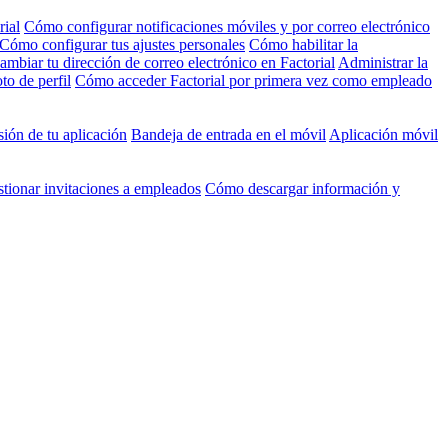
rial
Cómo configurar notificaciones móviles y por correo electrónico
Cómo configurar tus ajustes personales
Cómo habilitar la
mbiar tu dirección de correo electrónico en Factorial
Administrar la
to de perfil
Cómo acceder Factorial por primera vez como empleado
ión de tu aplicación
Bandeja de entrada en el móvil
Aplicación móvil
tionar invitaciones a empleados
Cómo descargar información y