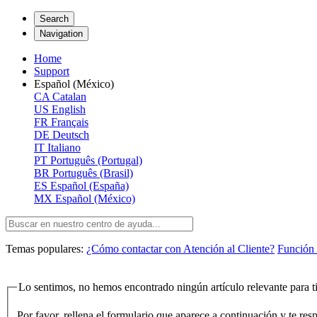
Search
Navigation
Home
Support
Español (México)
CA
Catalan
US
English
FR
Français
DE
Deutsch
IT
Italiano
PT
Português (Portugal)
BR
Português (Brasil)
ES
Español (España)
MX
Español (México)
Temas populares:
¿Cómo contactar con Atención al Cliente?
Función 
Lo sentimos, no hemos encontrado ningún artículo relevante para ti
Por favor, rellena el formulario que aparece a continuación y te re