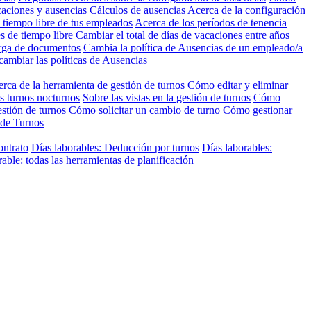
caciones y ausencias
Cálculos de ausencias
Acerca de la configuración
 tiempo libre de tus empleados
Acerca de los períodos de tenencia
s de tiempo libre
Cambiar el total de días de vacaciones entre años
arga de documentos
Cambia la política de Ausencias de un empleado/a
cambiar las políticas de Ausencias
rca de la herramienta de gestión de turnos
Cómo editar y eliminar
s turnos nocturnos
Sobre las vistas en la gestión de turnos
Cómo
stión de turnos
Cómo solicitar un cambio de turno
Cómo gestionar
 de Turnos
ontrato
Días laborables: Deducción por turnos
Días laborables:
ble: todas las herramientas de planificación