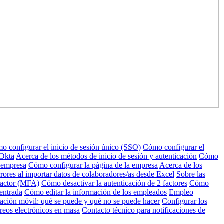
o configurar el inicio de sesión único (SSO)
Cómo configurar el
 Okta
Acerca de los métodos de inicio de sesión y autenticación
Cómo
u empresa
Cómo configurar la página de la empresa
Acerca de los
rores al importar datos de colaboradores/as desde Excel
Sobre las
factor (MFA)
Cómo desactivar la autenticación de 2 factores
Cómo
 entrada
Cómo editar la información de los empleados
Empleo
ación móvil: qué se puede y qué no se puede hacer
Configurar los
reos electrónicos en masa
Contacto técnico para notificaciones de