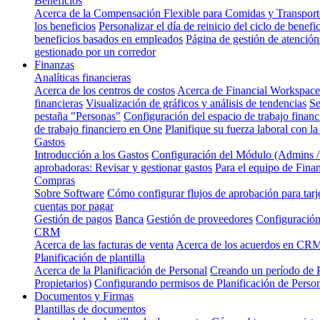
Beneficios
Acerca de la Compensación Flexible para Comidas y Transporte
los beneficios
Personalizar el día de reinicio del ciclo de benefi
beneficios basados en empleados
Página de gestión de atención
gestionado por un corredor
Finanzas
Analíticas financieras
Acerca de los centros de costos
Acerca de Financial Workspace
financieras
Visualización de gráficos y análisis de tendencias
Se
pestaña "Personas"
Configuración del espacio de trabajo financ
de trabajo financiero en One
Planifique su fuerza laboral con la
Gastos
Introducción a los Gastos
Configuración del Módulo (Admins 
aprobadoras: Revisar y gestionar gastos
Para el equipo de Fina
Compras
Sobre Software
Cómo configurar flujos de aprobación para tarj
cuentas por pagar
Gestión de pagos
Banca
Gestión de proveedores
Configuración
CRM
Acerca de las facturas de venta
Acerca de los acuerdos en CR
Planificación de plantilla
Acerca de la Planificación de Personal
Creando un período de P
Propietarios)
Configurando permisos de Planificación de Perso
Documentos y Firmas
Plantillas de documentos