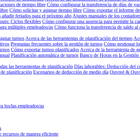
aciones de tiempo libre
Cómo configurar la transferencia de días de va
libre
Cómo solicitar y asignar tiempo libre
Cómo exportar el informe de
añadir feriados para el próximo año
Ajustes manuales de los contadore
Jours: Ciclos flexibles
Cómo configurar una ausencia para permitir la c
para múltiples empleados/as
Cómo funciona la transferencia de saldo al 
ignar turnos
Acerca de las herramientas de planificación del tiempo
Ace
tivos
Preguntas frecuentes sobre la gestión de turnos
Cómo gestionar lo
urnos
Cómo exportar turnos planificados
Acerca de la herramienta de ge
anual
Planificación automática de turnos
Banco de Horas en la Gestión
odas las herramientas de planificación
Días laborables: Deducción del c
de planificación
Escenarios de deducción de medio día
Ouvreé & Ouvra
ra los/las empleados/as
n
ne recursos de manera eficiente