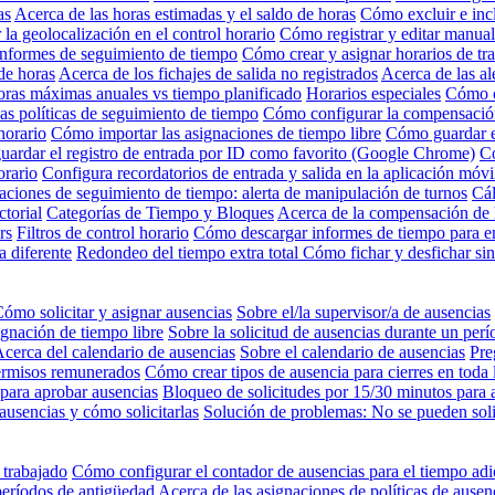
as
Acerca de las horas estimadas y el saldo de horas
Cómo excluir e inc
 la geolocalización en el control horario
Cómo registrar y editar manual
nformes de seguimiento de tiempo
Cómo crear y asignar horarios de tr
de horas
Acerca de los fichajes de salida no registrados
Acerca de las al
oras máximas anuales vs tiempo planificado
Horarios especiales
Cómo c
as políticas de seguimiento de tiempo
Cómo configurar la compensación
horario
Cómo importar las asignaciones de tiempo libre
Cómo guardar e
ardar el registro de entrada por ID como favorito (Google Chrome)
Có
orario
Configura recordatorios de entrada y salida en la aplicación móvi
aciones de seguimiento de tiempo: alerta de manipulación de turnos
Cál
ctorial
Categorías de Tiempo y Bloques
Acerca de la compensación de h
rs
Filtros de control horario
Cómo descargar informes de tiempo para e
a diferente
Redondeo del tiempo extra total
Cómo fichar y desfichar si
ómo solicitar y asignar ausencias
Sobre el/la supervisor/a de ausencias
ignación de tiempo libre
Sobre la solicitud de ausencias durante un per
cerca del calendario de ausencias
Sobre el calendario de ausencias
Pre
ermisos remunerados
Cómo crear tipos de ausencia para cierres en toda
para aprobar ausencias
Bloqueo de solicitudes por 15/30 minutos para 
ausencias y cómo solicitarlas
Solución de problemas: No se pueden solic
 trabajado
Cómo configurar el contador de ausencias para el tiempo adi
períodos de antigüedad
Acerca de las asignaciones de políticas de ausen