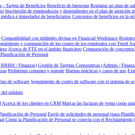
 - Tarjeta de Beneficios
Beneficio de bienestar
Registrar un plan de sa
cio
Inscripción de empleados/as y dependientes en el plan de atención 
 médica e importador de beneficiarios
Conceptos de beneficios en la n
Compatibilidad con múltiples divisas en Financial Workspace
Registro
guimiento y comparación de los costos de los empleados con Trend An
iero
Acerca de FTE en el ámbito financiero
Comparación de conceptos 
 Planificación de Personal
/ RRHH / Finanzas)
Gestión de Tarjetas Corporativas (Admins / Finanz
nzas
Problemas comunes y soporte
Buenas prácticas y casos de uso
Ext
etas de software
Seguimiento de costes de software con el sistema de se
 del módulo
M
Acerca de los clientes en CRM
Marcar las facturas de venta como pa
lanificación de Personal
Envío de solicitudes de personal (para Planifi
nal
Cómo la Planificación de Personal se conecta con el Reclutamiento