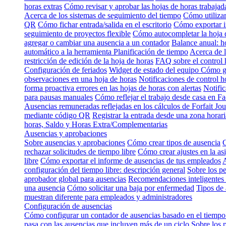
horas extras
Cómo revisar y aprobar las hojas de horas trabajad
Acerca de los sistemas de seguimiento del tiempo
Cómo utilizar
QR
Cómo fichar entrada/salida en el escritorio
Cómo exportar i
seguimiento de proyectos flexible
Cómo autocompletar la hoja 
agregar o cambiar una ausencia a un contador
Balance anual: h
automático a la herramienta Planificación de tiempo
Acerca de l
restricción de edición de la hoja de horas
FAQ sobre el control 
Configuración de feriados
Widget de estado del equipo
Cómo gu
observaciones en una hoja de horas
Notificaciones de control h
forma proactiva errores en las hojas de horas con alertas
Notific
para pausas manuales
Cómo reflejar el trabajo desde casa en Fa
Ausencias remuneradas reflejadas en los cálculos de Forfait Jou
mediante código QR
Registrar la entrada desde una zona horari
horas, Saldo y Horas Extra/Complementarias
Ausencias y aprobaciones
Sobre ausencias y aprobaciones
Cómo crear tipos de ausencia
C
rechazar solicitudes de tiempo libre
Cómo crear ajustes en la as
libre
Cómo exportar el informe de ausencias de tus empleados
A
configuración del tiempo libre: descripción general
Sobre los p
aprobador global para ausencias
Recomendaciones inteligentes 
una ausencia
Cómo solicitar una baja por enfermedad
Tipos de 
muestran diferente para empleados y administradores
Configuración de ausencias
Cómo configurar un contador de ausencias basado en el tiempo
pasa con las ausencias que incluyen más de un ciclo
Sobre los 