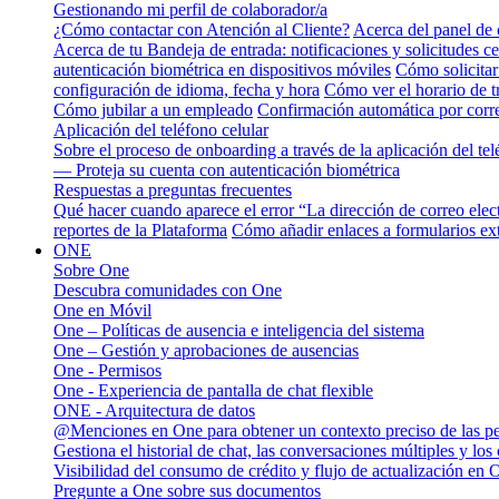
Gestionando mi perfil de colaborador/a
¿Cómo contactar con Atención al Cliente?
Acerca del panel de 
Acerca de tu Bandeja de entrada: notificaciones y solicitudes ce
autenticación biométrica en dispositivos móviles
Cómo solicitar
configuración de idioma, fecha y hora
Cómo ver el horario de 
Cómo jubilar a un empleado
Confirmación automática por corre
Aplicación del teléfono celular
Sobre el proceso de onboarding a través de la aplicación del tel
— Proteja su cuenta con autenticación biométrica
Respuestas a preguntas frecuentes
Qué hacer cuando aparece el error “La dirección de correo elec
reportes de la Plataforma
Cómo añadir enlaces a formularios ext
ONE
Sobre One
Descubra comunidades con One
One en Móvil
One – Políticas de ausencia e inteligencia del sistema
One – Gestión y aprobaciones de ausencias
One - Permisos
One - Experiencia de pantalla de chat flexible
ONE - Arquitectura de datos
@Menciones en One para obtener un contexto preciso de las p
Gestiona el historial de chat, las conversaciones múltiples y los
Visibilidad del consumo de crédito y flujo de actualización en 
Pregunte a One sobre sus documentos