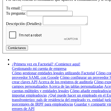
Tu email:
Tu pregunta:
Descripción (Detalles):
¿Primera vez en Factorial? ¡Comience aqui!
Gestionando mi cuenta de empresa
Cómo gestionar entidades legales utilizando Factorial
Cómo conf
proveedor SAML con Google
Cómo configurar un proveedor
crear claves API
Acerca de los registros de auditoría
Cómo expo
campos personalizados
Acerca de las tablas personalizadas
Acer
cuentas múltiples y entidades legales
Cómo añadir empleados/a
importar empleados/as
¿Qué puede hacer un empleado en el Es
transfronterizo: país de residencia del empleado vs. entidad jurí
porcentajes de IRPF para empleados/as
Guardar y compartir vis
errores de API