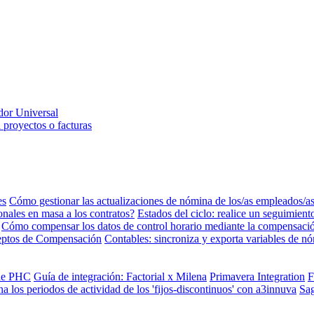
dor Universal
 proyectos o facturas
es
Cómo gestionar las actualizaciones de nómina de los/as empleados/a
ales en masa a los contratos?
Estados del ciclo: realice un seguimien
Cómo compensar los datos de control horario mediante la compensaci
eptos de Compensación
Contables: sincroniza y exporta variables de 
 de PHC
Guía de integración: Factorial x Milena
Primavera Integration
F
a los periodos de actividad de los 'fijos-discontinuos' con a3innuva
Sa