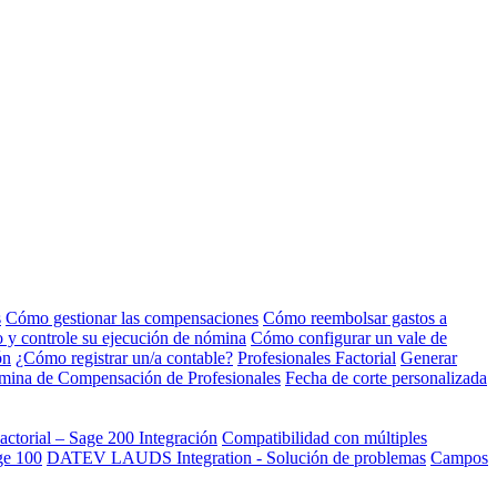
s
Cómo gestionar las compensaciones
Cómo reembolsar gastos a
to y controle su ejecución de nómina
Cómo configurar un vale de
ón
¿Cómo registrar un/a contable?
Profesionales Factorial
Generar
nómina de Compensación de Profesionales
Fecha de corte personalizada
actorial – Sage 200 Integración
Compatibilidad con múltiples
ge 100
DATEV LAUDS Integration - Solución de problemas
Campos