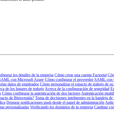
igurar los detalles de la empresa
Cómo crear una cuenta Factorial
Cóm
 SAML con Microsoft Azure
Cómo configurar el proveedor SAML con
rtar datos de empleados
Cómo personalizar el espacio de trabajo de s
ca de los lugares de trabajo
Acerca de la configuración de seguridad
Er
s
Cómo configurar la autenticación de dos factores
Autenticación multi
pacio de Bienvenida?
Toma de decisiones inteligentes en la bandeja de
dica
Depurar notificaciones push desde el panel de administración
Aplic
tas personalizadas
Verificando los dominios de tu empresa
Cambiar cor