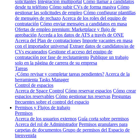
solicitantes
Integración multiportal
Cómo llamar a candidatos
desde tu teléfono
Cómo subir CVs de forma masiva
Cómo
gestionar las solicitudes de empleo
Cómo configurar plantillas
de mensajes de rechazo
Acerca de los roles del equipo de
contratación
Cómo enviar mensajes a candidatos en masa
Ofertas de empleo premium: Marketplace y flujo de
aprobación
Acceda a los datos de ATS a través de ONE
Acerca del Plan de contrataciones
Importe vacantes en masa
con el importador universal
Extraer datos de candidatos/as de
CVs escaneados
Gestione el acceso del equipo de
contratación por fase de reclutamiento
Publique un trabajo
solo en la página de carrera de su empresa
Tareas
¿Cómo revisar y completar tareas pendientes?
Acerca de la
herramienta Tasks Manager
Control de espacios
Acerca de Space Control
Cómo reservar espacios
Cómo crear
espacios reservables
Cómo gestionar tus reservas
Preguntas
frecuentes sobre el control del espacio
Permisos y Flujos de trabajo
Permisos
Acerca de los usuarios externos
Guía corta sobre permisos
Acerca del rol de Administrador
Permisos granulares para
carpetas de documentos
Grupo de permisos del Espacio de
bienvenida