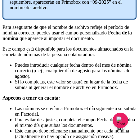
septiembre
,
aparecer
á
n
en
Primobox
con
“
09
-
2025
”
en
el
nombre
del
archivo
.
Para
asegurarte
de
que
el
nombre
de
archivo
refleje
el
per
í
odo
de
n
ó
mina
correcto
,
puedes
usar
el
campo
personalizado
Fecha
de
la
n
ó
mina
que
aparece
al
importar
el
documento
.
Este
campo
est
á
disponible
para
los
documentos
almacenados
en
la
carpeta
de
n
ó
minas
de
la
persona
colaboradora
.
Puedes
introducir
cualquier
fecha
dentro
del
mes
de
n
ó
mina
correcto
(
p
.
ej
.
,
cualquier
d
í
a
de
agosto
para
las
n
ó
minas
de
agosto
)
.
Si
lo
completas
,
este
valor
se
usar
á
en
lugar
de
la
fecha
de
subida
al
generar
el
nombre
de
archivo
en
Primobox
.
Aspectos
a
tener
en
cuenta
:
Las
n
ó
minas
se
env
í
an
a
Primobox
el
d
í
a
siguiente
a
su
subida
en
Factorial
.
Para
evitar
desajustes
,
completa
el
campo
Fecha
de
la
n
ó
mina
el
mismo
d
í
a
que
subas
los
documentos
.
Este
campo
debe
rellenarse
manualmente
por
cada
n
ó
mina
(
actualmente
no
hay
opci
ó
n
de
asignaci
ó
n
masiva
)
.