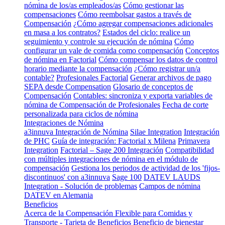
nómina de los/as empleados/as
Cómo gestionar las
compensaciones
Cómo reembolsar gastos a través de
Compensación
¿Cómo agregar compensaciones adicionales
en masa a los contratos?
Estados del ciclo: realice un
seguimiento y controle su ejecución de nómina
Cómo
configurar un vale de comida como compensación
Conceptos
de nómina en Factorial
Cómo compensar los datos de control
horario mediante la compensación
¿Cómo registrar un/a
contable?
Profesionales Factorial
Generar archivos de pago
SEPA desde Compensation
Glosario de conceptos de
Compensación
Contables: sincroniza y exporta variables de
nómina de Compensación de Profesionales
Fecha de corte
personalizada para ciclos de nómina
Integraciones de Nómina
a3innuva Integración de Nómina
Silae Integration
Integración
de PHC
Guía de integración: Factorial x Milena
Primavera
Integration
Factorial – Sage 200 Integración
Compatibilidad
con múltiples integraciones de nómina en el módulo de
compensación
Gestiona los periodos de actividad de los 'fijos-
discontinuos' con a3innuva
Sage 100
DATEV LAUDS
Integration - Solución de problemas
Campos de nómina
DATEV en Alemania
Beneficios
Acerca de la Compensación Flexible para Comidas y
Transporte - Tarjeta de Beneficios
Beneficio de bienestar