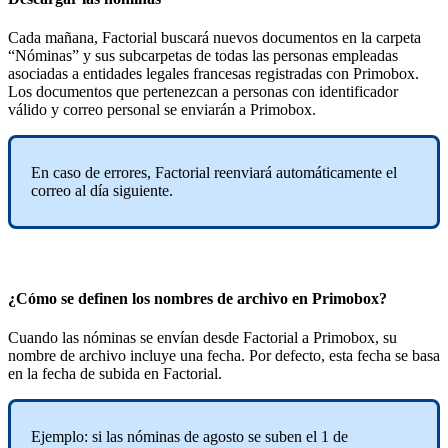
Cada
ma
ñ
ana
,
Factorial
buscar
á
nuevos
documentos
en
la
carpeta
“
N
ó
minas
”
y
sus
subcarpetas
de
todas
las
personas
empleadas
asociadas
a
entidades
legales
francesas
registradas
con
Primobox
.
Los
documentos
que
pertenezcan
a
personas
con
identificador
v
á
lido
y
correo
personal
se
enviar
á
n
a
Primobox
.
En
caso
de
errores
,
Factorial
reenviar
á
autom
á
ticamente
el
correo
al
d
í
a
siguiente
.
¿
C
ó
mo
se
definen
los
nombres
de
archivo
en
Primobox
?
Cuando
las
n
ó
minas
se
env
í
an
desde
Factorial
a
Primobox
,
su
nombre
de
archivo
incluye
una
fecha
.
Por
defecto
,
esta
fecha
se
basa
en
la
fecha
de
subida
en
Factorial
.
Ejemplo
:
si
las
n
ó
minas
de
agosto
se
suben
el
1
de