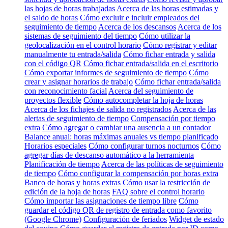
las hojas de horas trabajadas
Acerca de las horas estimadas y
el saldo de horas
Cómo excluir e incluir empleados del
seguimiento de tiempo
Acerca de los descansos
Acerca de los
sistemas de seguimiento del tiempo
Cómo utilizar la
geolocalización en el control horario
Cómo registrar y editar
manualmente tu entrada/salida
Cómo fichar entrada y salida
con el código QR
Cómo fichar entrada/salida en el escritorio
Cómo exportar informes de seguimiento de tiempo
Cómo
crear y asignar horarios de trabajo
Cómo fichar entrada/salida
con reconocimiento facial
Acerca del seguimiento de
proyectos flexible
Cómo autocompletar la hoja de horas
Acerca de los fichajes de salida no registrados
Acerca de las
alertas de seguimiento de tiempo
Compensación por tiempo
extra
Cómo agregar o cambiar una ausencia a un contador
Balance anual: horas máximas anuales vs tiempo planificado
Horarios especiales
Cómo configurar turnos nocturnos
Cómo
agregar días de descanso automático a la herramienta
Planificación de tiempo
Acerca de las políticas de seguimiento
de tiempo
Cómo configurar la compensación por horas extra
Banco de horas y horas extras
Cómo usar la restricción de
edición de la hoja de horas
FAQ sobre el control horario
Cómo importar las asignaciones de tiempo libre
Cómo
guardar el código QR de registro de entrada como favorito
(Google Chrome)
Configuración de feriados
Widget de estado