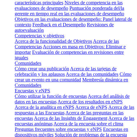
características principales
Niveles de competencia en las
evaluaciones de desempeño
Puntuación ponderada del/la
gerente en tiempo real en las evaluaciones de desempeño
Objetivos en las evaluaciones de desempeño: Panel lateral de
contexto
Feedback en el Desempeño
Revisiones de
autoevaluación
Competencias y objetivos
Acerca de la funcionalidad de Objetivos
Acerca de las
Competencias
Acciones en masa en Objetivos: Eliminar e
importar
Evaluación de competencias en revisiones entre
iguales
Comunidades
Cómo crear una publicación
Acerca de las tarjetas de
celebración y los aplausos
Acerca de las comunidades
Cómo
crear un evento en una comunidad
Membresía dinámica en
Comunidades
Encuestas y eNPS
Cómo utilizar la función de encuestas
Acerca del análisis de
datos en las encuestas
Acerca de los resultados en eNPS
Acerca de la analítica en eNPS
Acerca de eNPS
Acerca de las
respuestas a las Encuestas
Acerca de las preguntas en las
encuestas
Acerca de las Insights de Engagement
Acerca de las
encuestas anónimas
Acerca de la encuesta sobre el clima
Preguntas frecuentes sobre encuestas y eNPS
Encuestas en
dispositivos móviles
Solución de problemas de la encuesta