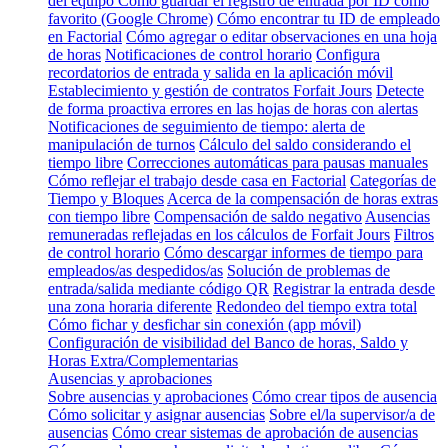
del equipo
Cómo guardar el registro de entrada por ID como
favorito (Google Chrome)
Cómo encontrar tu ID de empleado
en Factorial
Cómo agregar o editar observaciones en una hoja
de horas
Notificaciones de control horario
Configura
recordatorios de entrada y salida en la aplicación móvil
Establecimiento y gestión de contratos Forfait Jours
Detecte
de forma proactiva errores en las hojas de horas con alertas
Notificaciones de seguimiento de tiempo: alerta de
manipulación de turnos
Cálculo del saldo considerando el
tiempo libre
Correcciones automáticas para pausas manuales
Cómo reflejar el trabajo desde casa en Factorial
Categorías de
Tiempo y Bloques
Acerca de la compensación de horas extras
con tiempo libre
Compensación de saldo negativo
Ausencias
remuneradas reflejadas en los cálculos de Forfait Jours
Filtros
de control horario
Cómo descargar informes de tiempo para
empleados/as despedidos/as
Solución de problemas de
entrada/salida mediante código QR
Registrar la entrada desde
una zona horaria diferente
Redondeo del tiempo extra total
Cómo fichar y desfichar sin conexión (app móvil)
Configuración de visibilidad del Banco de horas, Saldo y
Horas Extra/Complementarias
Ausencias y aprobaciones
Sobre ausencias y aprobaciones
Cómo crear tipos de ausencia
Cómo solicitar y asignar ausencias
Sobre el/la supervisor/a de
ausencias
Cómo crear sistemas de aprobación de ausencias