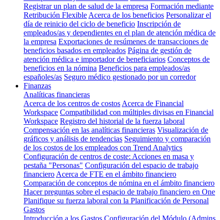
Registrar un plan de salud de la empresa
Formación mediante
Retribución Flexible
Acerca de los beneficios
Personalizar el
día de reinicio del ciclo de beneficio
Inscripción de
empleados/as y dependientes en el plan de atención médica de
la empresa
Exportaciones de resúmenes de transacciones de
beneficios basados en empleados
Página de gestión de
atención médica e importador de beneficiarios
Conceptos de
beneficios en la nómina
Beneficios para empleados/as
españoles/as
Seguro médico gestionado por un corredor
Finanzas
Analíticas financieras
Acerca de los centros de costos
Acerca de Financial
Workspace
Compatibilidad con múltiples divisas en Financial
Workspace
Registro del historial de la fuerza laboral
Compensación en las analíticas financieras
Visualización de
gráficos y análisis de tendencias
Seguimiento y comparación
de los costos de los empleados con Trend Analytics
Configuración de centros de coste: Acciones en masa y
pestaña "Personas"
Configuración del espacio de trabajo
financiero
Acerca de FTE en el ámbito financiero
Comparación de conceptos de nómina en el ámbito financiero
Hacer preguntas sobre el espacio de trabajo financiero en One
Planifique su fuerza laboral con la Planificación de Personal
Gastos
Introducción a los Gastos
Configuración del Módulo (Admins