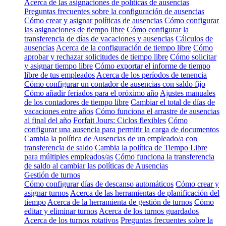
Acerca de las asignaciones de políticas de ausencias
Preguntas frecuentes sobre la configuración de ausencias
Cómo crear y asignar políticas de ausencias
Cómo configurar
las asignaciones de tiempo libre
Cómo configurar la
transferencia de días de vacaciones y ausencias
Cálculos de
ausencias
Acerca de la configuración de tiempo libre
Cómo
aprobar y rechazar solicitudes de tiempo libre
Cómo solicitar
y asignar tiempo libre
Cómo exportar el informe de tiempo
libre de tus empleados
Acerca de los períodos de tenencia
Cómo configurar un contador de ausencias con saldo fijo
Cómo añadir feriados para el próximo año
Ajustes manuales
de los contadores de tiempo libre
Cambiar el total de días de
vacaciones entre años
Cómo funciona el arrastre de ausencias
al final del año
Forfait Jours: Ciclos flexibles
Cómo
configurar una ausencia para permitir la carga de documentos
Cambia la política de Ausencias de un empleado/a con
transferencia de saldo
Cambia la política de Tiempo Libre
para múltiples empleados/as
Cómo funciona la transferencia
de saldo al cambiar las políticas de Ausencias
Gestión de turnos
Cómo configurar días de descanso automáticos
Cómo crear y
asignar turnos
Acerca de las herramientas de planificación del
tiempo
Acerca de la herramienta de gestión de turnos
Cómo
editar y eliminar turnos
Acerca de los turnos guardados
Acerca de los turnos rotativos
Preguntas frecuentes sobre la