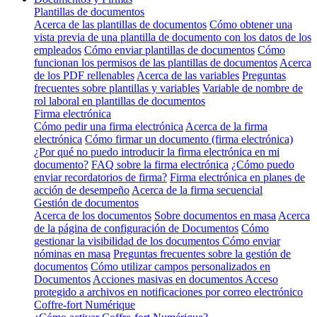
Plantillas de documentos
Acerca de las plantillas de documentos
Cómo obtener una
vista previa de una plantilla de documento con los datos de los
empleados
Cómo enviar plantillas de documentos
Cómo
funcionan los permisos de las plantillas de documentos
Acerca
de los PDF rellenables
Acerca de las variables
Preguntas
frecuentes sobre plantillas y variables
Variable de nombre de
rol laboral en plantillas de documentos
Firma electrónica
Cómo pedir una firma electrónica
Acerca de la firma
electrónica
Cómo firmar un documento (firma electrónica)
¿Por qué no puedo introducir la firma electrónica en mi
documento?
FAQ sobre la firma electrónica
¿Cómo puedo
enviar recordatorios de firma?
Firma electrónica en planes de
acción de desempeño
Acerca de la firma secuencial
Gestión de documentos
Acerca de los documentos
Sobre documentos en masa
Acerca
de la página de configuración de Documentos
Cómo
gestionar la visibilidad de los documentos
Cómo enviar
nóminas en masa
Preguntas frecuentes sobre la gestión de
documentos
Cómo utilizar campos personalizados en
Documentos
Acciones masivas en documentos
Acceso
protegido a archivos en notificaciones por correo electrónico
Coffre-fort Numérique