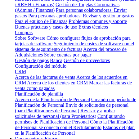
/ RRHH / Finanzas)
Gestión de Tarjetas Corporativas
(Admins / Finanzas)
Para personas colaboradoras: Enviar
gastos
Para personas aprobadoras: Revisar y gestionar gastos
Para el equipo de Finanzas
Problemas comunes y soporte
Buenas prácticas y casos de uso
Extras técnicos
Compras
Sobre Software
Cómo configurar flujos de aprobación para
tarjetas de software
Seguimiento de costes de software con el
sistema de seguimiento de facturas
Acerca del proceso de
Adquisiciones
Sobre cuentas por pagar
Gestión de pagos
Banca
Gestión de proveedores
Configuración del módulo
CRM
Acerca de las facturas de venta
Acerca de los acuerdos en
CRM
Acerca de los clientes en CRM
Marcar las facturas de
venta como pagadas
Planificación de plantilla
Acerca de la Planificación de Personal
Creando un período de
Planificación de Personal
Envío de solicitudes de personal
(para Planificadores de Personal)
Revisar y aprobar
solicitudes de personal (para Propietarios)
Configurando
permisos de Planificación de Personal
Cómo la Planificación
de Personal se conecta con el Reclutamiento
Estados del plan
en la Planificación de Personal
Documentos y Firmas