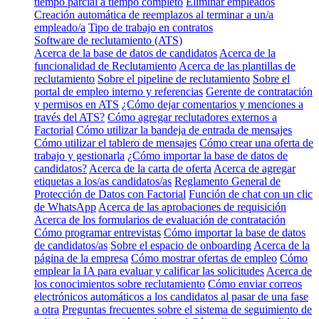
tiempo parcial a tiempo completo
Eliminar empleados
Creación automática de reemplazos al terminar a un/a
empleado/a
Tipo de trabajo en contratos
Software de reclutamiento (ATS)
Acerca de la base de datos de candidatos
Acerca de la
funcionalidad de Reclutamiento
Acerca de las plantillas de
reclutamiento
Sobre el pipeline de reclutamiento
Sobre el
portal de empleo interno y referencias
Gerente de contratación
y permisos en ATS
¿Cómo dejar comentarios y menciones a
través del ATS?
Cómo agregar reclutadores externos a
Factorial
Cómo utilizar la bandeja de entrada de mensajes
Cómo utilizar el tablero de mensajes
Cómo crear una oferta de
trabajo y gestionarla
¿Cómo importar la base de datos de
candidatos?
Acerca de la carta de oferta
Acerca de agregar
etiquetas a los/as candidatos/as
Reglamento General de
Protección de Datos con Factorial
Función de chat con un clic
de WhatsApp
Acerca de las aprobaciones de requisición
Acerca de los formularios de evaluación de contratación
Cómo programar entrevistas
Cómo importar la base de datos
de candidatos/as
Sobre el espacio de onboarding
Acerca de la
página de la empresa
Cómo mostrar ofertas de empleo
Cómo
emplear la IA para evaluar y calificar las solicitudes
Acerca de
los conocimientos sobre reclutamiento
Cómo enviar correos
electrónicos automáticos a los candidatos al pasar de una fase
a otra
Preguntas frecuentes sobre el sistema de seguimiento de