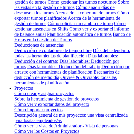
gestión de turnos
Cómo gestionar los turnos nocturnos
Sobre
las vistas en la gestión de turnos
Cómo añadir días de
descanso a los turnos
Acerca de la cobertura de turnos
Cómo
exportar turnos planificados
Acerca de la herramienta de
gestión de turnos
Cómo solicitar un cambio de turno
Cómo
gestionar ausencias en Shifts
Cómo ver y exportar el informe
de balance anual
Planificación automática de turnos
Banco de
Horas en la Gestión de Turnos
Deducciones de ausencias
Deducción de contadores de tiempo libre
Días del calendario:
todas las herramientas de planificación
Días laborables:
Deducción del contrato
Días laborables: Deducción por
turnos
Días laborables: Deducción del trabajo
Deducción por
arrastre con herramientas de planificación
Escenarios de
deducción de medio día
Ouvreé & Ouvrable: todas las
herramientas de planificación
Proyectos
Cómo crear y asignar proyectos
Sobre la herramienta de gestión de proyectos
Cómo ver y exportar datos del proyecto
Cómo importar proyectos
Descripción general de mis proyectos: una vista centralizada
para los/las empleados/as
Cómo ver la vista de Administrador - Vista de personas
Cómo ver los Costos en Proyectos