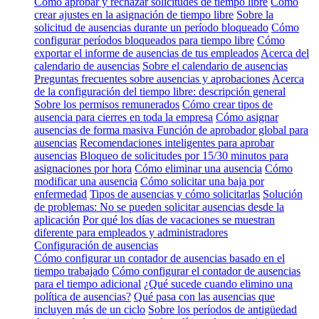
Cómo aprobar y rechazar solicitudes de tiempo libre
Cómo
crear ajustes en la asignación de tiempo libre
Sobre la
solicitud de ausencias durante un período bloqueado
Cómo
configurar períodos bloqueados para tiempo libre
Cómo
exportar el informe de ausencias de tus empleados
Acerca del
calendario de ausencias
Sobre el calendario de ausencias
Preguntas frecuentes sobre ausencias y aprobaciones
Acerca
de la configuración del tiempo libre: descripción general
Sobre los permisos remunerados
Cómo crear tipos de
ausencia para cierres en toda la empresa
Cómo asignar
ausencias de forma masiva
Función de aprobador global para
ausencias
Recomendaciones inteligentes para aprobar
ausencias
Bloqueo de solicitudes por 15/30 minutos para
asignaciones por hora
Cómo eliminar una ausencia
Cómo
modificar una ausencia
Cómo solicitar una baja por
enfermedad
Tipos de ausencias y cómo solicitarlas
Solución
de problemas: No se pueden solicitar ausencias desde la
aplicación
Por qué los días de vacaciones se muestran
diferente para empleados y administradores
Configuración de ausencias
Cómo configurar un contador de ausencias basado en el
tiempo trabajado
Cómo configurar el contador de ausencias
para el tiempo adicional
¿Qué sucede cuando elimino una
política de ausencias?
Qué pasa con las ausencias que
incluyen más de un ciclo
Sobre los períodos de antigüedad