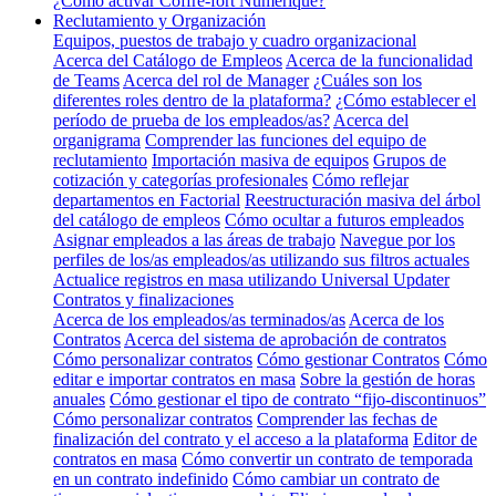
¿Cómo activar Coffre-fort Numérique?
Reclutamiento y Organización
Equipos, puestos de trabajo y cuadro organizacional
Acerca del Catálogo de Empleos
Acerca de la funcionalidad
de Teams
Acerca del rol de Manager
¿Cuáles son los
diferentes roles dentro de la plataforma?
¿Cómo establecer el
período de prueba de los empleados/as?
Acerca del
organigrama
Comprender las funciones del equipo de
reclutamiento
Importación masiva de equipos
Grupos de
cotización y categorías profesionales
Cómo reflejar
departamentos en Factorial
Reestructuración masiva del árbol
del catálogo de empleos
Cómo ocultar a futuros empleados
Asignar empleados a las áreas de trabajo
Navegue por los
perfiles de los/as empleados/as utilizando sus filtros actuales
Actualice registros en masa utilizando Universal Updater
Contratos y finalizaciones
Acerca de los empleados/as terminados/as
Acerca de los
Contratos
Acerca del sistema de aprobación de contratos
Cómo personalizar contratos
Cómo gestionar Contratos
Cómo
editar e importar contratos en masa
Sobre la gestión de horas
anuales
Cómo gestionar el tipo de contrato “fijo-discontinuos”
Cómo personalizar contratos
Comprender las fechas de
finalización del contrato y el acceso a la plataforma
Editor de
contratos en masa
Cómo convertir un contrato de temporada
en un contrato indefinido
Cómo cambiar un contrato de