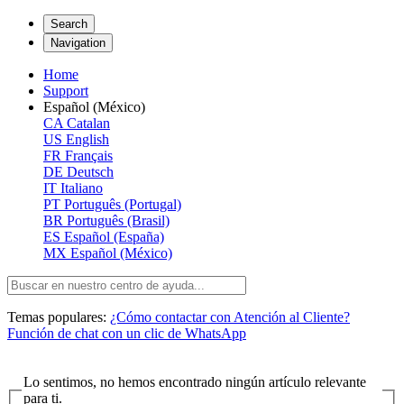
Search
Navigation
Home
Support
Español (México)
CA
Catalan
US
English
FR
Français
DE
Deutsch
IT
Italiano
PT
Português (Portugal)
BR
Português (Brasil)
ES
Español (España)
MX
Español (México)
Temas populares:
¿Cómo contactar con Atención al Cliente?
Función de chat con un clic de WhatsApp
Lo sentimos, no hemos encontrado ningún artículo relevante
para ti.