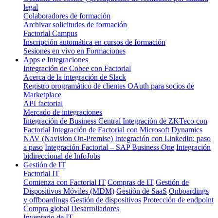
legal
Colaboradores de formación
Archivar solicitudes de formación
Factorial Campus
Inscripción automática en cursos de formación
Sesiones en vivo en Formaciones
Apps e Integraciones
Integración de Cobee con Factorial
Acerca de la integración de Slack
Registro programático de clientes OAuth para socios de
Marketplace
API factorial
Mercado de integraciones
Integración de Business Central
Integración de ZKTeco con
Factorial
Integración de Factorial con Microsoft Dynamics
NAV (Navision On-Premise)
Integración con LinkedIn: paso
a paso
Integración Factorial – SAP Business One
Integración
bidireccional de InfoJobs
Gestión de IT
Factorial IT
Comienza con Factorial IT
Compras de IT
Gestión de
Dispositivos Móviles (MDM)
Gestión de SaaS
Onboardings
y offboardings
Gestión de dispositivos
Protección de endpoint
Compra global
Desarrolladores
Inventario de IT