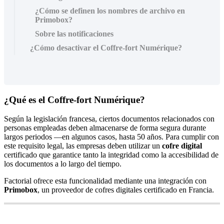
¿Cómo se definen los nombres de archivo en
Primobox?
Sobre las notificaciones
¿Cómo desactivar el Coffre-fort Numérique?
¿
Qu
é
es
el
Coffre
-
fort
Num
é
rique
?
Seg
ú
n
la
legislaci
ó
n
francesa
,
ciertos
documentos
relacionados
con
personas
empleadas
deben
almacenarse
de
forma
segura
durante
largos
periodos
—
en
algunos
casos
,
hasta
50
a
ñ
os
.
Para
cumplir
con
este
requisito
legal
,
las
empresas
deben
utilizar
un
cofre
digital
certificado
que
garantice
tanto
la
integridad
como
la
accesibilidad
de
los
documentos
a
lo
largo
del
tiempo
.
Factorial
ofrece
esta
funcionalidad
mediante
una
integraci
ó
n
con
Primobox
,
un
proveedor
de
cofres
digitales
certificado
en
Francia
.