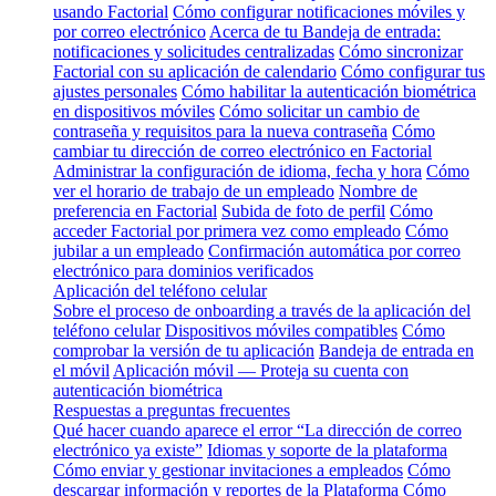
usando Factorial
Cómo configurar notificaciones móviles y
por correo electrónico
Acerca de tu Bandeja de entrada:
notificaciones y solicitudes centralizadas
Cómo sincronizar
Factorial con su aplicación de calendario
Cómo configurar tus
ajustes personales
Cómo habilitar la autenticación biométrica
en dispositivos móviles
Cómo solicitar un cambio de
contraseña y requisitos para la nueva contraseña
Cómo
cambiar tu dirección de correo electrónico en Factorial
Administrar la configuración de idioma, fecha y hora
Cómo
ver el horario de trabajo de un empleado
Nombre de
preferencia en Factorial
Subida de foto de perfil
Cómo
acceder Factorial por primera vez como empleado
Cómo
jubilar a un empleado
Confirmación automática por correo
electrónico para dominios verificados
Aplicación del teléfono celular
Sobre el proceso de onboarding a través de la aplicación del
teléfono celular
Dispositivos móviles compatibles
Cómo
comprobar la versión de tu aplicación
Bandeja de entrada en
el móvil
Aplicación móvil — Proteja su cuenta con
autenticación biométrica
Respuestas a preguntas frecuentes
Qué hacer cuando aparece el error “La dirección de correo
electrónico ya existe”
Idiomas y soporte de la plataforma
Cómo enviar y gestionar invitaciones a empleados
Cómo
descargar información y reportes de la Plataforma
Cómo