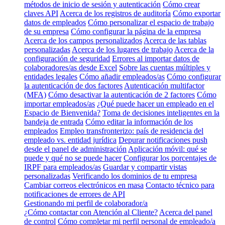
métodos de inicio de sesión y autenticación
Cómo crear
claves API
Acerca de los registros de auditoría
Cómo exportar
datos de empleados
Cómo personalizar el espacio de trabajo
de su empresa
Cómo configurar la página de la empresa
Acerca de los campos personalizados
Acerca de las tablas
personalizadas
Acerca de los lugares de trabajo
Acerca de la
configuración de seguridad
Errores al importar datos de
colaboradores/as desde Excel
Sobre las cuentas múltiples y
entidades legales
Cómo añadir empleados/as
Cómo configurar
la autenticación de dos factores
Autenticación multifactor
(MFA)
Cómo desactivar la autenticación de 2 factores
Cómo
importar empleados/as
¿Qué puede hacer un empleado en el
Espacio de Bienvenida?
Toma de decisiones inteligentes en la
bandeja de entrada
Cómo editar la información de los
empleados
Empleo transfronterizo: país de residencia del
empleado vs. entidad jurídica
Depurar notificaciones push
desde el panel de administración
Aplicación móvil: qué se
puede y qué no se puede hacer
Configurar los porcentajes de
IRPF para empleados/as
Guardar y compartir vistas
personalizadas
Verificando los dominios de tu empresa
Cambiar correos electrónicos en masa
Contacto técnico para
notificaciones de errores de API
Gestionando mi perfil de colaborador/a
¿Cómo contactar con Atención al Cliente?
Acerca del panel
de control
Cómo completar mi perfil personal de empleado/a