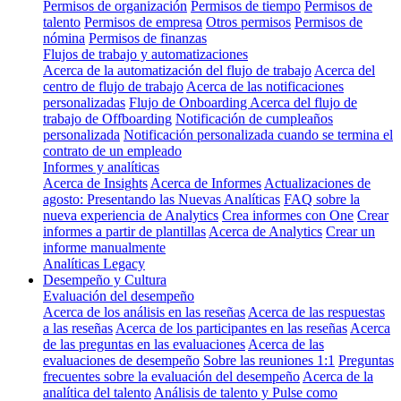
Permisos de organización
Permisos de tiempo
Permisos de
talento
Permisos de empresa
Otros permisos
Permisos de
nómina
Permisos de finanzas
Flujos de trabajo y automatizaciones
Acerca de la automatización del flujo de trabajo
Acerca del
centro de flujo de trabajo
Acerca de las notificaciones
personalizadas
Flujo de Onboarding
Acerca del flujo de
trabajo de Offboarding
Notificación de cumpleaños
personalizada
Notificación personalizada cuando se termina el
contrato de un empleado
Informes y analíticas
Acerca de Insights
Acerca de Informes
Actualizaciones de
agosto: Presentando las Nuevas Analíticas
FAQ sobre la
nueva experiencia de Analytics
Crea informes con One
Crear
informes a partir de plantillas
Acerca de Analytics
Crear un
informe manualmente
Analíticas Legacy
Desempeño y Cultura
Evaluación del desempeño
Acerca de los análisis en las reseñas
Acerca de las respuestas
a las reseñas
Acerca de los participantes en las reseñas
Acerca
de las preguntas en las evaluaciones
Acerca de las
evaluaciones de desempeño
Sobre las reuniones 1:1
Preguntas
frecuentes sobre la evaluación del desempeño
Acerca de la
analítica del talento
Análisis de talento y Pulse como