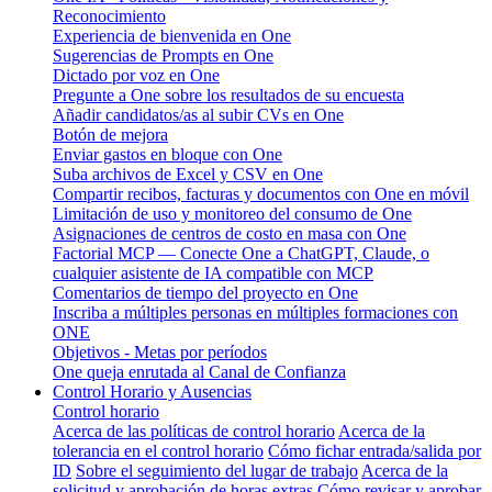
Reconocimiento
Experiencia de bienvenida en One
Sugerencias de Prompts en One
Dictado por voz en One
Pregunte a One sobre los resultados de su encuesta
Añadir candidatos/as al subir CVs en One
Botón de mejora
Enviar gastos en bloque con One
Suba archivos de Excel y CSV en One
Compartir recibos, facturas y documentos con One en móvil
Limitación de uso y monitoreo del consumo de One
Asignaciones de centros de costo en masa con One
Factorial MCP — Conecte One a ChatGPT, Claude, o
cualquier asistente de IA compatible con MCP
Comentarios de tiempo del proyecto en One
Inscriba a múltiples personas en múltiples formaciones con
ONE
Objetivos - Metas por períodos
One queja enrutada al Canal de Confianza
Control Horario y Ausencias
Control horario
Acerca de las políticas de control horario
Acerca de la
tolerancia en el control horario
Cómo fichar entrada/salida por
ID
Sobre el seguimiento del lugar de trabajo
Acerca de la
solicitud y aprobación de horas extras
Cómo revisar y aprobar