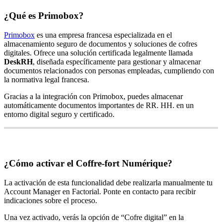
¿
Qu
é
es
Primobox
?
Primobox
es
una
empresa
francesa
especializada
en
el
almacenamiento
seguro
de
documentos
y
soluciones
de
cofres
digitales
.
Ofrece
una
soluci
ó
n
certificada
legalmente
llamada
DeskRH
,
dise
ñ
ada
espec
í
ficamente
para
gestionar
y
almacenar
documentos
relacionados
con
personas
empleadas
,
cumpliendo
con
la
normativa
legal
francesa
.
Gracias
a
la
integraci
ó
n
con
Primobox
,
puedes
almacenar
autom
á
ticamente
documentos
importantes
de
RR
.
HH
.
en
un
entorno
digital
seguro
y
certificado
.
¿
C
ó
mo
activar
el
Coffre
-
fort
Num
é
rique
?
La
activaci
ó
n
de
esta
funcionalidad
debe
realizarla
manualmente
tu
Account
Manager
en
Factorial
.
Ponte
en
contacto
para
recibir
indicaciones
sobre
el
proceso
.
Una
vez
activado
,
ver
á
s
la
opci
ó
n
de
“
Cofre
digital
”
en
la