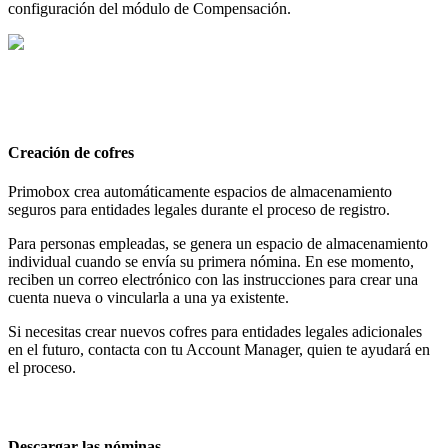
configuraci
ó
n
del
m
ó
dulo
de
Compensaci
ó
n
.
Creaci
ó
n
de
cofres
Primobox
crea
autom
á
ticamente
espacios
de
almacenamiento
seguros
para
entidades
legales
durante
el
proceso
de
registro
.
Para
personas
empleadas
,
se
genera
un
espacio
de
almacenamiento
individual
cuando
se
env
í
a
su
primera
n
ó
mina
.
En
ese
momento
,
reciben
un
correo
electr
ó
nico
con
las
instrucciones
para
crear
una
cuenta
nueva
o
vincularla
a
una
ya
existente
.
Si
necesitas
crear
nuevos
cofres
para
entidades
legales
adicionales
en
el
futuro
,
contacta
con
tu
Account
Manager
,
quien
te
ayudar
á
en
el
proceso
.
Descargar
las
n
ó
minas