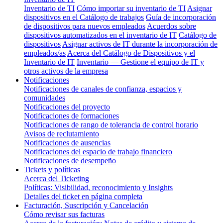
Inventario de TI
Cómo importar su inventario de TI
Asignar
dispositivos en el Catálogo de trabajos
Guía de incorporación
de dispositivos para nuevos empleados
Acuerdos sobre
dispositivos automatizados en el inventario de IT
Catálogo de
dispositivos
Asignar activos de IT durante la incorporación de
empleados/as
Acerca del Catálogo de Dispositivos y el
Inventario de IT
Inventario — Gestione el equipo de IT y
otros activos de la empresa
Notificaciones
Notificaciones de canales de confianza, espacios y
comunidades
Notificaciones del proyecto
Notificaciones de formaciones
Notificaciones de rango de tolerancia de control horario
Avisos de reclutamiento
Notificaciones de ausencias
Notificaciones del espacio de trabajo financiero
Notificaciones de desempeño
Tickets y políticas
Acerca del Ticketing
Políticas: Visibilidad, reconocimiento y Insights
Detalles del ticket en página completa
Facturación, Suscripción y Cancelación
Cómo revisar sus facturas