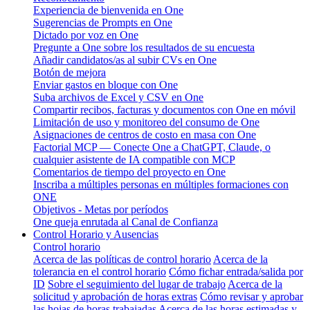
Experiencia de bienvenida en One
Sugerencias de Prompts en One
Dictado por voz en One
Pregunte a One sobre los resultados de su encuesta
Añadir candidatos/as al subir CVs en One
Botón de mejora
Enviar gastos en bloque con One
Suba archivos de Excel y CSV en One
Compartir recibos, facturas y documentos con One en móvil
Limitación de uso y monitoreo del consumo de One
Asignaciones de centros de costo en masa con One
Factorial MCP — Conecte One a ChatGPT, Claude, o
cualquier asistente de IA compatible con MCP
Comentarios de tiempo del proyecto en One
Inscriba a múltiples personas en múltiples formaciones con
ONE
Objetivos - Metas por períodos
One queja enrutada al Canal de Confianza
Control Horario y Ausencias
Control horario
Acerca de las políticas de control horario
Acerca de la
tolerancia en el control horario
Cómo fichar entrada/salida por
ID
Sobre el seguimiento del lugar de trabajo
Acerca de la
solicitud y aprobación de horas extras
Cómo revisar y aprobar
las hojas de horas trabajadas
Acerca de las horas estimadas y