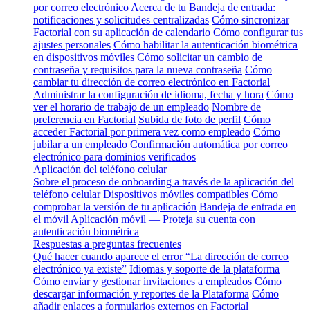
por correo electrónico
Acerca de tu Bandeja de entrada:
notificaciones y solicitudes centralizadas
Cómo sincronizar
Factorial con su aplicación de calendario
Cómo configurar tus
ajustes personales
Cómo habilitar la autenticación biométrica
en dispositivos móviles
Cómo solicitar un cambio de
contraseña y requisitos para la nueva contraseña
Cómo
cambiar tu dirección de correo electrónico en Factorial
Administrar la configuración de idioma, fecha y hora
Cómo
ver el horario de trabajo de un empleado
Nombre de
preferencia en Factorial
Subida de foto de perfil
Cómo
acceder Factorial por primera vez como empleado
Cómo
jubilar a un empleado
Confirmación automática por correo
electrónico para dominios verificados
Aplicación del teléfono celular
Sobre el proceso de onboarding a través de la aplicación del
teléfono celular
Dispositivos móviles compatibles
Cómo
comprobar la versión de tu aplicación
Bandeja de entrada en
el móvil
Aplicación móvil — Proteja su cuenta con
autenticación biométrica
Respuestas a preguntas frecuentes
Qué hacer cuando aparece el error “La dirección de correo
electrónico ya existe”
Idiomas y soporte de la plataforma
Cómo enviar y gestionar invitaciones a empleados
Cómo
descargar información y reportes de la Plataforma
Cómo
añadir enlaces a formularios externos en Factorial