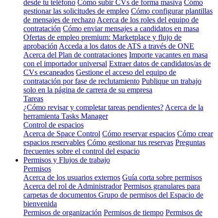
desde tu teléfono
Cómo subir CVs de forma masiva
Cómo
gestionar las solicitudes de empleo
Cómo configurar plantillas
de mensajes de rechazo
Acerca de los roles del equipo de
contratación
Cómo enviar mensajes a candidatos en masa
Ofertas de empleo premium: Marketplace y flujo de
aprobación
Acceda a los datos de ATS a través de ONE
Acerca del Plan de contrataciones
Importe vacantes en masa
con el importador universal
Extraer datos de candidatos/as de
CVs escaneados
Gestione el acceso del equipo de
contratación por fase de reclutamiento
Publique un trabajo
solo en la página de carrera de su empresa
Tareas
¿Cómo revisar y completar tareas pendientes?
Acerca de la
herramienta Tasks Manager
Control de espacios
Acerca de Space Control
Cómo reservar espacios
Cómo crear
espacios reservables
Cómo gestionar tus reservas
Preguntas
frecuentes sobre el control del espacio
Permisos y Flujos de trabajo
Permisos
Acerca de los usuarios externos
Guía corta sobre permisos
Acerca del rol de Administrador
Permisos granulares para
carpetas de documentos
Grupo de permisos del Espacio de
bienvenida
Permisos de organización
Permisos de tiempo
Permisos de