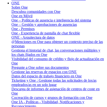
ONE
Sobre One
Descubra comunidades con One
One en Móvil
One – Políticas de ausencia e inteligencia del sistema
One – Gestión y aprobaciones de ausencias
One - Permisos
One - Experiencia de pantalla de chat flexible
ONE - Arquitectura de datos
@Menciones en One para obtener un contexto preciso de las
personas
Gestiona el historial de chat, las conversaciones múltiples y
los chats fijados en One
Visibilidad del consumo de crédito y flujo de actualización en
One
Pregunte a One sobre sus documentos
Gestione las reservas de espacios con ONE
Datos del espacio de trabajo financiero en One
Ticketing y One : Gestione todas las solicitudes de los/as
empleados/as en un solo lugar
Descarga de informes de asignación de centros de coste en
One
Cocreación de cursos y grupos de formación con One
One IA - Políticas - Visibilidad, Notificaciones y
Reconocimiento