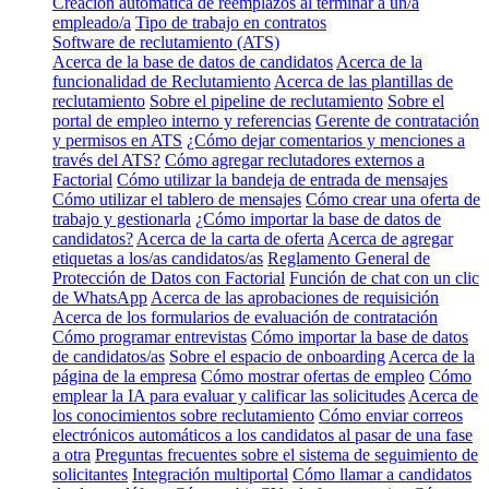
Creación automática de reemplazos al terminar a un/a
empleado/a
Tipo de trabajo en contratos
Software de reclutamiento (ATS)
Acerca de la base de datos de candidatos
Acerca de la
funcionalidad de Reclutamiento
Acerca de las plantillas de
reclutamiento
Sobre el pipeline de reclutamiento
Sobre el
portal de empleo interno y referencias
Gerente de contratación
y permisos en ATS
¿Cómo dejar comentarios y menciones a
través del ATS?
Cómo agregar reclutadores externos a
Factorial
Cómo utilizar la bandeja de entrada de mensajes
Cómo utilizar el tablero de mensajes
Cómo crear una oferta de
trabajo y gestionarla
¿Cómo importar la base de datos de
candidatos?
Acerca de la carta de oferta
Acerca de agregar
etiquetas a los/as candidatos/as
Reglamento General de
Protección de Datos con Factorial
Función de chat con un clic
de WhatsApp
Acerca de las aprobaciones de requisición
Acerca de los formularios de evaluación de contratación
Cómo programar entrevistas
Cómo importar la base de datos
de candidatos/as
Sobre el espacio de onboarding
Acerca de la
página de la empresa
Cómo mostrar ofertas de empleo
Cómo
emplear la IA para evaluar y calificar las solicitudes
Acerca de
los conocimientos sobre reclutamiento
Cómo enviar correos
electrónicos automáticos a los candidatos al pasar de una fase
a otra
Preguntas frecuentes sobre el sistema de seguimiento de
solicitantes
Integración multiportal
Cómo llamar a candidatos