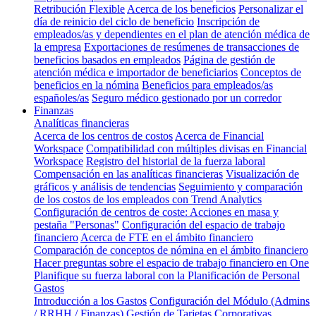
Retribución Flexible
Acerca de los beneficios
Personalizar el
día de reinicio del ciclo de beneficio
Inscripción de
empleados/as y dependientes en el plan de atención médica de
la empresa
Exportaciones de resúmenes de transacciones de
beneficios basados en empleados
Página de gestión de
atención médica e importador de beneficiarios
Conceptos de
beneficios en la nómina
Beneficios para empleados/as
españoles/as
Seguro médico gestionado por un corredor
Finanzas
Analíticas financieras
Acerca de los centros de costos
Acerca de Financial
Workspace
Compatibilidad con múltiples divisas en Financial
Workspace
Registro del historial de la fuerza laboral
Compensación en las analíticas financieras
Visualización de
gráficos y análisis de tendencias
Seguimiento y comparación
de los costos de los empleados con Trend Analytics
Configuración de centros de coste: Acciones en masa y
pestaña "Personas"
Configuración del espacio de trabajo
financiero
Acerca de FTE en el ámbito financiero
Comparación de conceptos de nómina en el ámbito financiero
Hacer preguntas sobre el espacio de trabajo financiero en One
Planifique su fuerza laboral con la Planificación de Personal
Gastos
Introducción a los Gastos
Configuración del Módulo (Admins
/ RRHH / Finanzas)
Gestión de Tarjetas Corporativas