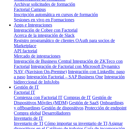
Archivar solicitudes de formación
Factorial Campus
Inscripción automática en cursos de formación
Sesiones en vivo en Formaciones
Apps e Integraciones
Integración de Cobee con Factorial
Acerca de la integración de Slack
Registro programático de clientes OAuth para socios de
Marketplace
API factorial
Mercado de integraciones
Integración de Business Central
Integración de ZKTeco con
Factorial
Integración de Factorial con Microsoft Dynamics
NAV (Navision On-Premise)
Integración con LinkedIn: paso
a paso
Integración Factorial – SAP Business One
Integración
bidireccional de InfoJobs
Gestión de IT
Factorial IT
Comienza con Factorial IT
Compras de IT
Gestión de
Dispositivos Móviles (MDM)
Gestión de SaaS
Onboardings
y offboardings
Gestión de dispositivos
Protección de endpoint
Compra global
Desarrolladores
Inventario de IT
Inventario de TI
Cómo importar su inventario de TI
Asignar
dispositivos en el Catálogo de trabajos
Guía de incorporación