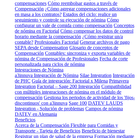
compensaciones
Cómo reembolsar gastos a través de
Compensación
¿Cómo agregar compensaciones adicionales
en masa a los contratos?
Estados del ciclo: realice un
seguimiento y controle su ejecución de nómina
Cómo
configurar un vale de comida como compensación
Conceptos
de nómina en Factorial
Cómo compensar los datos de control
horario mediante la compensación
¿Cómo registrar un/a
contable?
Profesionales Factorial
Generar archivos de pago
SEPA desde Compensation
Glosario de conceptos de
Compensación
Contables: sincroniza y exporta variables de
nómina de Compensación de Profesionales
Fecha de corte
personalizada para ciclos de nómina
Integraciones de Nómina
a3innuva Integración de Nómina
Silae Integration
Integración
de PHC
Guía de integración: Factorial x Milena
Primavera
Integration
Factorial – Sage 200 Integración
Compatibilidad
con múltiples integraciones de nómina en el módulo de
compensación
Gestiona los periodos de actividad de los 'fijos-
discontinuos' con a3innuva
Sage 100
DATEV LAUDS
Integration - Solución de problemas
Campos de nómina
DATEV en Alemania
Beneficios
Acerca de la Compensación Flexible para Comidas y
Transporte - Tarjeta de Beneficios
Beneficio de bienestar
Registrar un plan de salud de la empresa
Formación mediante