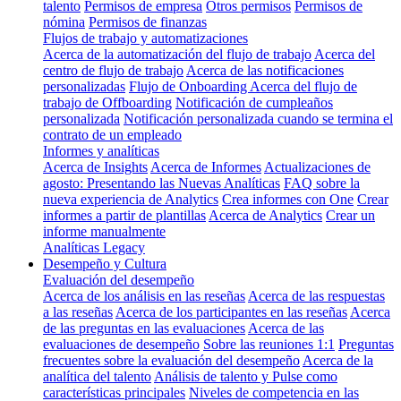
talento
Permisos de empresa
Otros permisos
Permisos de
nómina
Permisos de finanzas
Flujos de trabajo y automatizaciones
Acerca de la automatización del flujo de trabajo
Acerca del
centro de flujo de trabajo
Acerca de las notificaciones
personalizadas
Flujo de Onboarding
Acerca del flujo de
trabajo de Offboarding
Notificación de cumpleaños
personalizada
Notificación personalizada cuando se termina el
contrato de un empleado
Informes y analíticas
Acerca de Insights
Acerca de Informes
Actualizaciones de
agosto: Presentando las Nuevas Analíticas
FAQ sobre la
nueva experiencia de Analytics
Crea informes con One
Crear
informes a partir de plantillas
Acerca de Analytics
Crear un
informe manualmente
Analíticas Legacy
Desempeño y Cultura
Evaluación del desempeño
Acerca de los análisis en las reseñas
Acerca de las respuestas
a las reseñas
Acerca de los participantes en las reseñas
Acerca
de las preguntas en las evaluaciones
Acerca de las
evaluaciones de desempeño
Sobre las reuniones 1:1
Preguntas
frecuentes sobre la evaluación del desempeño
Acerca de la
analítica del talento
Análisis de talento y Pulse como
características principales
Niveles de competencia en las