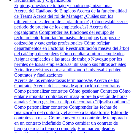
Reclutamiento y Organización
Equipos, puestos de trabajo y cuadro organizacional
Acerca del Catálogo de Empleos
Acerca de la funcionalidad
de Teams
Acerca del rol de Manager
¿Cuáles son los
diferentes roles dentro de la plataforma?
¿Cómo establecer el
período de prueba de los empleados/as?
Acerca del
organigrama
Comprender las funciones del equipo de
reclutamiento
Importación masiva de equipos
Grupos de
cotización y categorías profesionales
Cómo reflejar
departamentos en Factorial
Reestructuración masiva del árbol
del catálogo de empleos
Cómo ocultar a futuros empleados
Asignar empleados a las áreas de trabajo
Navegue por los
perfiles de los/as empleados/as utilizando sus filtros actuales
Actualice registros en masa utilizando Universal Updater
Contratos y finalizaciones
Acerca de los empleados/as terminados/as
Acerca de los
Contratos
Acerca del sistema de aprobación de contratos
Cómo personalizar contratos
Cómo gestionar Contratos
Cómo
editar e importar contratos en masa
Sobre la gestión de horas
anuales
Cómo gestionar el tipo de contrato “fijo-discontinuos”
Cómo personalizar contratos
Comprender las fechas de
finalización del contrato y el acceso a la plataforma
Editor de
contratos en masa
Cómo convertir un contrato de temporada
en un contrato indefinido
Cómo cambiar un contrato de
tiempo parcial a tiempo completo
Eliminar empleados