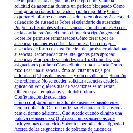
crear ajustes en la asignación de tiempo libre
Sobre la
solicitud de ausencias durante un período bloqueado
Cómo
configurar períodos bloqueados para tiempo libre
Cómo
exportar el informe de ausencias de tus empleados
Acerca del
calendario de ausencias
Sobre el calendario de ausencias
Preguntas frecuentes sobre ausencias y aprobaciones
Acerca
de la configuración del tiempo libre: descripción general
Sobre los permisos remunerados
Cómo crear tipos de
ausencia para cierres en toda la empresa
Cómo asignar
ausencias de forma masiva
Función de aprobador global para
ausencias
Recomendaciones inteligentes para aprobar
ausencias
Bloqueo de solicitudes por 15/30 minutos para
asignaciones por hora
Cómo eliminar una ausencia
Cómo
modificar una ausencia
Cómo solicitar una baja por
enfermedad
Tipos de ausencias y cómo solicitarlas
Solución
de problemas: No se pueden solicitar ausencias desde la
aplicación
Por qué los días de vacaciones se muestran
diferente para empleados y administradores
Configuración de ausencias
Cómo configurar un contador de ausencias basado en el
tiempo trabajado
Cómo configurar el contador de ausencias
para el tiempo adicional
¿Qué sucede cuando elimino una
política de ausencias?
Qué pasa con las ausencias que
incluyen más de un ciclo
Sobre los períodos de antigüedad
Acerca de las asignaciones de políticas de ausencias