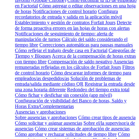
favorito (Google Chrome)
Cómo encontrar tu ID de empleado
en Factorial
Cómo agregar o editar observaciones en una hoja
de horas
Notificaciones de control horario
Configura
recordatorios de entrada y salida en la aplicación móvil
Establecimiento y gestión de contratos Forfait Jours
Detecte
de forma proactiva errores en las hojas de horas con alertas
Notificaciones de seguimiento de tiempo: alerta de
manipulación de turnos
Cálculo del saldo considerando el
tiempo libre
Correcciones automáticas para pausas manuales
Cómo reflejar el trabajo desde casa en Factorial
Categorías de
Tiempo y Bloques
Acerca de la compensación de horas extras
con tiempo libre
Compensación de saldo negativo
Ausencias
remuneradas reflejadas en los cálculos de Forfait Jours
Filtros
de control horario
Cómo descargar informes de tiempo para
empleados/as despedidos/as
Solución de problemas de
entrada/salida mediante código QR
Registrar la entrada desde
una zona horaria diferente
Redondeo del tiempo extra total
Cómo fichar y desfichar sin conexión (app móvil)
Configuración de visibilidad del Banco de horas, Saldo y
Horas Extra/Complementarias
Ausencias y aprobaciones
Sobre ausencias y aprobaciones
Cómo crear tipos de ausencia
Cómo solicitar y asignar ausencias
Sobre el/la supervisor/a de
ausencias
Cómo crear sistemas de aprobación de ausencias
Cómo aprobar y rechazar solicitudes de tiempo libre
Cómo