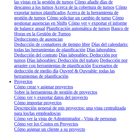
las vistas en la gestión de turnos
Cómo añadir días de
descanso a los turnos
Acerca de la cobertura de turnos
Cómo
exportar turnos planificados
Acerca de la herramienta de
gestión de turnos
Cómo solicitar un cambio de turno
Cómo
gestionar ausencias en Shifts
Cómo ver y exportar el informe
de balance anual
Planificación automática de turnos
Banco de
Horas en la Gestión de Turnos
Deducciones de ausencias
Deducción de contadores de tiempo libre
Días del calendario:
todas las herramientas de planificación
Días laborables:
Deducción del contrato
Días laborables: Deducción por
turnos
Días laborables: Deducción del trabajo
Deducción por
arrastre con herramientas de planificación
Escenarios de
deducción de medio día
Ouvreé & Ouvrable: todas las
herramientas de planificación
Proyectos
Cómo crear y asignar proyectos
Sobre la herramienta de gestión de proyectos
Cómo ver y exportar datos del proyecto
Cómo importar proyectos
Descripción general de mis proyectos: una vista centralizada
para los/las empleados/as
Cómo ver la vista de Administrador - Vista de personas
Cómo ver los Costos en Proyectos
Cómo asignar un cliente a su proyecto