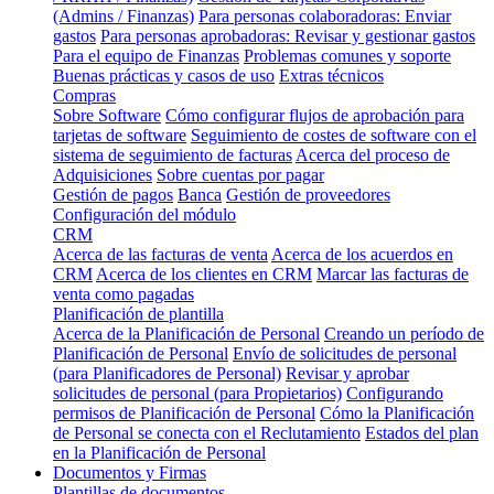
(Admins / Finanzas)
Para personas colaboradoras: Enviar
gastos
Para personas aprobadoras: Revisar y gestionar gastos
Para el equipo de Finanzas
Problemas comunes y soporte
Buenas prácticas y casos de uso
Extras técnicos
Compras
Sobre Software
Cómo configurar flujos de aprobación para
tarjetas de software
Seguimiento de costes de software con el
sistema de seguimiento de facturas
Acerca del proceso de
Adquisiciones
Sobre cuentas por pagar
Gestión de pagos
Banca
Gestión de proveedores
Configuración del módulo
CRM
Acerca de las facturas de venta
Acerca de los acuerdos en
CRM
Acerca de los clientes en CRM
Marcar las facturas de
venta como pagadas
Planificación de plantilla
Acerca de la Planificación de Personal
Creando un período de
Planificación de Personal
Envío de solicitudes de personal
(para Planificadores de Personal)
Revisar y aprobar
solicitudes de personal (para Propietarios)
Configurando
permisos de Planificación de Personal
Cómo la Planificación
de Personal se conecta con el Reclutamiento
Estados del plan
en la Planificación de Personal
Documentos y Firmas
Plantillas de documentos