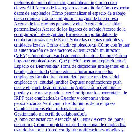
métodos de inicio de sesión y autenticación
Cómo crear
claves API
Acerca de los registros de auditoría
Cómo exportar
datos de empleados
Cómo personalizar el espacio de trabajo
de su empresa
Cómo configurar la página de la empresa
Acerca de los campos personalizados
Acerca de las tablas
personalizadas
Acerca de los lugares de trabajo
Acerca de la
configuración de seguridad
Errores al importar datos de
colaboradores/as desde Excel
Sobre las cuentas múltiples y
entidades legales
Cómo añadir empleados/as
Cómo configurar
la autenticación de dos factores
Autenticación multifactor
(MFA)
Cómo desactivar la autenticación de 2 factores
Cómo
importar empleados/as
¿Qué puede hacer un empleado en el
Espacio de Bienvenida?
Toma de decisiones inteligentes en la
bandeja de entrada
Cómo editar la información de los
empleados
Empleo transfronterizo: país de residencia del
empleado vs. entidad jurídica
Depurar notificaciones push
desde el panel de administración
Aplicación móvil: qué se
puede y qué no se puede hacer
Configurar los porcentajes de
IRPF para empleados/as
Guardar y compartir vistas
personalizadas
Verificando los dominios de tu empresa
Cambiar correos electrónicos en masa
Gestionando mi perfil de colaborador/a
¿Cómo contactar con Atención al Cliente?
Acerca del panel
de control
Cómo completar mi perfil personal de empleado/a
usando Factorial
Cómo configurar notificaciones móviles y