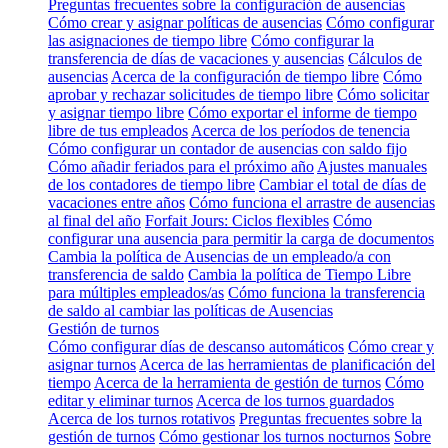
Preguntas frecuentes sobre la configuración de ausencias
Cómo crear y asignar políticas de ausencias
Cómo configurar
las asignaciones de tiempo libre
Cómo configurar la
transferencia de días de vacaciones y ausencias
Cálculos de
ausencias
Acerca de la configuración de tiempo libre
Cómo
aprobar y rechazar solicitudes de tiempo libre
Cómo solicitar
y asignar tiempo libre
Cómo exportar el informe de tiempo
libre de tus empleados
Acerca de los períodos de tenencia
Cómo configurar un contador de ausencias con saldo fijo
Cómo añadir feriados para el próximo año
Ajustes manuales
de los contadores de tiempo libre
Cambiar el total de días de
vacaciones entre años
Cómo funciona el arrastre de ausencias
al final del año
Forfait Jours: Ciclos flexibles
Cómo
configurar una ausencia para permitir la carga de documentos
Cambia la política de Ausencias de un empleado/a con
transferencia de saldo
Cambia la política de Tiempo Libre
para múltiples empleados/as
Cómo funciona la transferencia
de saldo al cambiar las políticas de Ausencias
Gestión de turnos
Cómo configurar días de descanso automáticos
Cómo crear y
asignar turnos
Acerca de las herramientas de planificación del
tiempo
Acerca de la herramienta de gestión de turnos
Cómo
editar y eliminar turnos
Acerca de los turnos guardados
Acerca de los turnos rotativos
Preguntas frecuentes sobre la
gestión de turnos
Cómo gestionar los turnos nocturnos
Sobre