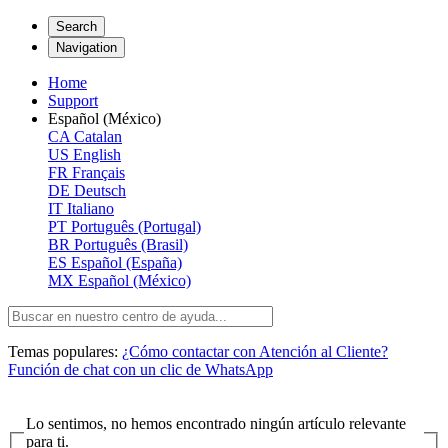
Search
Navigation
Home
Support
Español (México)
CA
Catalan
US
English
FR
Français
DE
Deutsch
IT
Italiano
PT
Português (Portugal)
BR
Português (Brasil)
ES
Español (España)
MX
Español (México)
Temas populares:
¿Cómo contactar con Atención al Cliente?
Función de chat con un clic de WhatsApp
Lo sentimos, no hemos encontrado ningún artículo relevante
para ti.