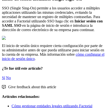
SSO
(
Single
Sing
-
On
)
permite
a
los
usuarios
acceder
a
m
ú
ltiples
aplicaciones
utilizando
las
mismas
credenciales
,
evitando
la
necesidad
de
mantener
un
registro
de
m
ú
ltiples
contrase
ñ
as
.
Para
acceder
a
Factorial
utilizando
SSO
haga
clic
en
Iniciar
sesi
ó
n
con
SAML
SSO
en
la
p
á
gina
de
inicio
de
sesi
ó
n
e
introduzca
la
direcci
ó
n
de
correo
electr
ó
nico
de
su
empresa
para
continuar
.
El
inicio
de
sesi
ó
n
ú
nico
requiere
cierta
configuraci
ó
n
por
parte
de
su
administrador
antes
de
que
pueda
utilizarse
para
iniciar
sesi
ó
n
en
la
cuenta
de
su
empresa
.
M
á
s
informaci
ó
n
sobre
c
ó
mo
configurar
el
inicio
de
sesi
ó
n
ú
nico
.
¿Te fue útil este artículo?
Sí
No
Give feedback about this article
Artículos relacionados:
Cómo gestionar entidades legales utilizando Factorial