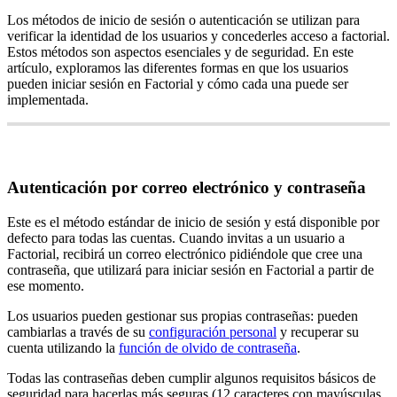
Los
m
é
todos
de
inicio
de
sesi
ó
n
o
autenticaci
ó
n
se
utilizan
para
verificar
la
identidad
de
los
usuarios
y
concederles
acceso
a
factorial
.
Estos
m
é
todos
son
aspectos
esenciales
y
de
seguridad
.
En
este
art
í
culo
,
exploramos
las
diferentes
formas
en
que
los
usuarios
pueden
iniciar
sesi
ó
n
en
Factorial
y
c
ó
mo
cada
una
puede
ser
implementada
.
Autenticaci
ó
n
por
correo
electr
ó
nico
y
contrase
ñ
a
Este
es
el
m
é
todo
est
á
ndar
de
inicio
de
sesi
ó
n
y
est
á
disponible
por
defecto
para
todas
las
cuentas
.
Cuando
invitas
a
un
usuario
a
Factorial
,
recibir
á
un
correo
electr
ó
nico
pidi
é
ndole
que
cree
una
contrase
ñ
a
,
que
utilizar
á
para
iniciar
sesi
ó
n
en
Factorial
a
partir
de
ese
momento
.
Los
usuarios
pueden
gestionar
sus
propias
contrase
ñ
as
:
pueden
cambiarlas
a
trav
é
s
de
su
configuraci
ó
n
personal
y
recuperar
su
cuenta
utilizando
la
funci
ó
n
de
olvido
de
contrase
ñ
a
.
Todas
las
contrase
ñ
as
deben
cumplir
algunos
requisitos
b
á
sicos
de
seguridad
para
hacerlas
m
á
s
seguras
(
12
caracteres
con
may
ú
sculas
,