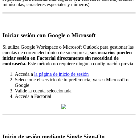
min
ú
sculas
,
caracteres
especiales
y
n
ú
meros
)
.
Iniciar
sesi
ó
n
con
Google
o
Microsoft
Si
utiliza
Google
Workspace
o
Microsoft
Outlook
para
gestionar
las
cuentas
de
correo
electr
ó
nico
de
su
empresa
,
sus
usuarios
pueden
iniciar
sesi
ó
n
en
Factorial
directamente
sin
necesidad
de
contrase
ñ
a
.
Este
m
é
todo
no
requiere
ninguna
configuraci
ó
n
previa
.
Acceda
a
la
p
á
gina
de
inicio
de
sesi
ó
n
Seleccione
el
servicio
de
tu
preferencia
,
ya
sea
Microsoft
o
Google
Valide
la
cuenta
seleccionada
Acceda
a
Factorial
Inicio
de
sesi
ó
n
mediante
Single
Sign
-
On