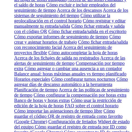
el saldo de horas
Cómo excluir e incluir empleados del
seguimiento de tiempo
Acerca de los descansos
Acerca de los
sistemas de seguimiento del tiempo
Cómo utilizar la
geolocalización en el control horario
Cómo registrar y editar
manualmente tu entrada/salida
Cómo fichar entrada y salida
con el código QR
Cómo fichar entrada/salida en el escritorio
Cómo exportar informes de seguimiento de tiempo
Cómo
crear y asignar horarios de trabajo
Cómo fichar entrada/salida
con reconocimiento facial
Acerca del seguimiento de
proyectos flexible
Cómo autocompletar la hoja de horas
Acerca de los fichajes de salida no registrados
Acerca de las
alertas de seguimiento de tiempo
Compensación por tiempo
extra
Cómo agregar o cambiar una ausencia a un contador
Balance anual: horas máximas anuales vs tiempo planificado
Horarios especiales
Cómo configurar turnos nocturnos
Cómo
agregar días de descanso automático a la herramienta
Planificación de tiempo
Acerca de las políticas de seguimiento
de tiempo
Cómo configurar la compensación por horas extra
Banco de horas y horas extras
Cómo usar la restricción de
edición de la hoja de horas
FAQ sobre el control horario
Cómo importar las asignaciones de tiempo libre
Cómo
guardar el código QR de registro de entrada como favorito
(Google Chrome)
Configuración de feriados
Widget de estado
del equipo
Cómo guardar el registro de entrada por ID como