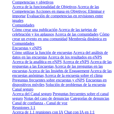
Competencias y objetivos
Acerca de la funcionalidad de Objetivos
Acerca de las
Competencias
Acciones en masa en Objetivos: Eliminar e
importar
Evaluación de competencias en revisiones entre
iguales
Comunidades
Cómo crear una publicación
Acerca de las tarjetas de
celebración y los aplausos
Acerca de las comunidades
Cómo
crear un evento en una comunidad
Membresía dinámica en
Comunidades
Encuestas y eNPS
Cómo utilizar la función de encuestas
Acerca del análisis de
datos en las encuestas
Acerca de los resultados en eNPS
Acerca de la analítica en eNPS
Acerca de eNPS
Acerca de las
respuestas a las Encuestas
Acerca de las preguntas en las
encuestas
Acerca de las Insights de Engagement
Acerca de las
encuestas anónimas
Acerca de la encuesta sobre el clima
Preguntas frecuentes sobre encuestas y eNPS
Encuestas en
dispositivos móviles
Solución de problemas de la encuesta
Canal seguro
Acerca del Canal seguro
Preguntas frecuentes sobre el canal
seguro
Notas del caso de denuncias
Categorías de denuncias
Canal de confianza - Canal de voz
Reuniones 1:1
Acerca de 1.1 reuniones con IA
Chat con IA en 1:1