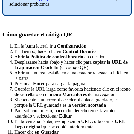
solucionar
problemas
.
C
ó
mo
guardar
el
c
ó
digo
QR
En
la
barra
lateral
,
ir
a
Configuraci
ó
n
En
Tiempo
,
hacer
clic
en
Control
Horario
Abrir
la
Pol
í
tica
de
control
horario
en
cuesti
ó
n
Desplazarse
hacia
abajo
y
hacer
clic
para
copiar
la
URL
de
la
aplicaci
ó
n
Clock
-
In
(
el
c
ó
digo
QR
)
Abrir
una
nueva
pesta
ñ
a
en
el
navegador
y
pegae
la
URL
en
la
barra
Presionar
Enter
para
cargar
la
p
á
gina
Guardar
la
URL
larga
como
favorita
haciendo
clic
en
el
í
cono
de
estrella
o
en
el
men
ú
Marcadores
del
navegador
Si
encuentras
un
error
al
acceder
al
enlace
guardado
,
es
porque
la
URL
guardada
es
la
versi
ó
n
acortada
Para
solucionar
esto
,
hacer
clic
derecho
en
el
favorito
guardado
y
seleccionar
Editar
En
la
ventana
Editar
,
reemplazar
la
URL
corta
con
la
URL
larga
original
que
se
copi
ó
anteriormente
Hacer
clic
en
Guardar