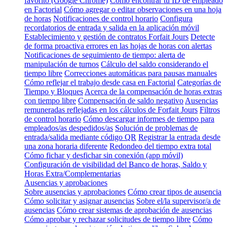
favorito (Google Chrome)
Cómo encontrar tu ID de empleado
en Factorial
Cómo agregar o editar observaciones en una hoja
de horas
Notificaciones de control horario
Configura
recordatorios de entrada y salida en la aplicación móvil
Establecimiento y gestión de contratos Forfait Jours
Detecte
de forma proactiva errores en las hojas de horas con alertas
Notificaciones de seguimiento de tiempo: alerta de
manipulación de turnos
Cálculo del saldo considerando el
tiempo libre
Correcciones automáticas para pausas manuales
Cómo reflejar el trabajo desde casa en Factorial
Categorías de
Tiempo y Bloques
Acerca de la compensación de horas extras
con tiempo libre
Compensación de saldo negativo
Ausencias
remuneradas reflejadas en los cálculos de Forfait Jours
Filtros
de control horario
Cómo descargar informes de tiempo para
empleados/as despedidos/as
Solución de problemas de
entrada/salida mediante código QR
Registrar la entrada desde
una zona horaria diferente
Redondeo del tiempo extra total
Cómo fichar y desfichar sin conexión (app móvil)
Configuración de visibilidad del Banco de horas, Saldo y
Horas Extra/Complementarias
Ausencias y aprobaciones
Sobre ausencias y aprobaciones
Cómo crear tipos de ausencia
Cómo solicitar y asignar ausencias
Sobre el/la supervisor/a de
ausencias
Cómo crear sistemas de aprobación de ausencias
Cómo aprobar y rechazar solicitudes de tiempo libre
Cómo