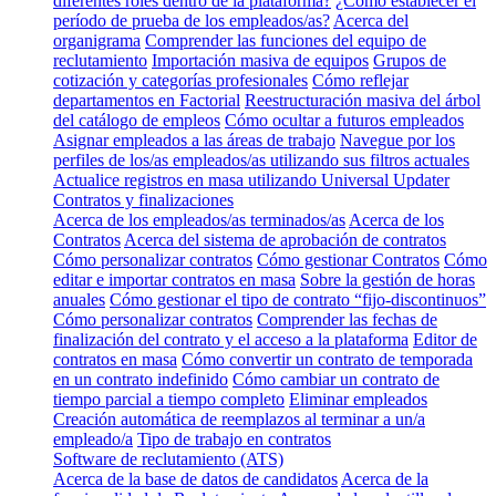
diferentes roles dentro de la plataforma?
¿Cómo establecer el
período de prueba de los empleados/as?
Acerca del
organigrama
Comprender las funciones del equipo de
reclutamiento
Importación masiva de equipos
Grupos de
cotización y categorías profesionales
Cómo reflejar
departamentos en Factorial
Reestructuración masiva del árbol
del catálogo de empleos
Cómo ocultar a futuros empleados
Asignar empleados a las áreas de trabajo
Navegue por los
perfiles de los/as empleados/as utilizando sus filtros actuales
Actualice registros en masa utilizando Universal Updater
Contratos y finalizaciones
Acerca de los empleados/as terminados/as
Acerca de los
Contratos
Acerca del sistema de aprobación de contratos
Cómo personalizar contratos
Cómo gestionar Contratos
Cómo
editar e importar contratos en masa
Sobre la gestión de horas
anuales
Cómo gestionar el tipo de contrato “fijo-discontinuos”
Cómo personalizar contratos
Comprender las fechas de
finalización del contrato y el acceso a la plataforma
Editor de
contratos en masa
Cómo convertir un contrato de temporada
en un contrato indefinido
Cómo cambiar un contrato de
tiempo parcial a tiempo completo
Eliminar empleados
Creación automática de reemplazos al terminar a un/a
empleado/a
Tipo de trabajo en contratos
Software de reclutamiento (ATS)
Acerca de la base de datos de candidatos
Acerca de la