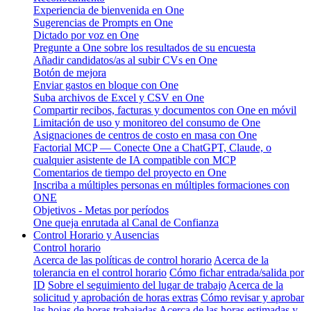
Experiencia de bienvenida en One
Sugerencias de Prompts en One
Dictado por voz en One
Pregunte a One sobre los resultados de su encuesta
Añadir candidatos/as al subir CVs en One
Botón de mejora
Enviar gastos en bloque con One
Suba archivos de Excel y CSV en One
Compartir recibos, facturas y documentos con One en móvil
Limitación de uso y monitoreo del consumo de One
Asignaciones de centros de costo en masa con One
Factorial MCP — Conecte One a ChatGPT, Claude, o
cualquier asistente de IA compatible con MCP
Comentarios de tiempo del proyecto en One
Inscriba a múltiples personas en múltiples formaciones con
ONE
Objetivos - Metas por períodos
One queja enrutada al Canal de Confianza
Control Horario y Ausencias
Control horario
Acerca de las políticas de control horario
Acerca de la
tolerancia en el control horario
Cómo fichar entrada/salida por
ID
Sobre el seguimiento del lugar de trabajo
Acerca de la
solicitud y aprobación de horas extras
Cómo revisar y aprobar
las hojas de horas trabajadas
Acerca de las horas estimadas y