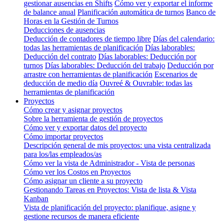
gestionar ausencias en Shifts
Cómo ver y exportar el informe
de balance anual
Planificación automática de turnos
Banco de
Horas en la Gestión de Turnos
Deducciones de ausencias
Deducción de contadores de tiempo libre
Días del calendario:
todas las herramientas de planificación
Días laborables:
Deducción del contrato
Días laborables: Deducción por
turnos
Días laborables: Deducción del trabajo
Deducción por
arrastre con herramientas de planificación
Escenarios de
deducción de medio día
Ouvreé & Ouvrable: todas las
herramientas de planificación
Proyectos
Cómo crear y asignar proyectos
Sobre la herramienta de gestión de proyectos
Cómo ver y exportar datos del proyecto
Cómo importar proyectos
Descripción general de mis proyectos: una vista centralizada
para los/las empleados/as
Cómo ver la vista de Administrador - Vista de personas
Cómo ver los Costos en Proyectos
Cómo asignar un cliente a su proyecto
Gestionando Tareas en Proyectos: Vista de lista & Vista
Kanban
Vista de planificación del proyecto: planifique, asigne y
gestione recursos de manera eficiente