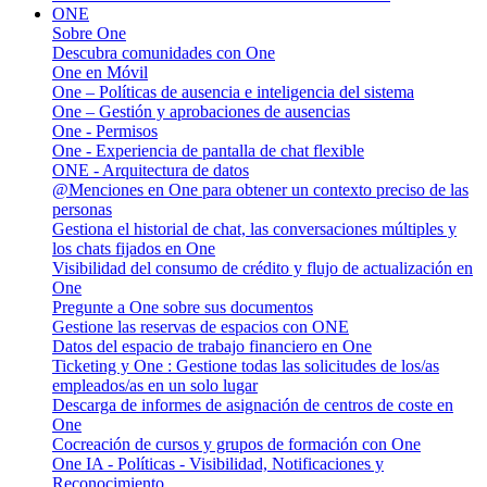
ONE
Sobre One
Descubra comunidades con One
One en Móvil
One – Políticas de ausencia e inteligencia del sistema
One – Gestión y aprobaciones de ausencias
One - Permisos
One - Experiencia de pantalla de chat flexible
ONE - Arquitectura de datos
@Menciones en One para obtener un contexto preciso de las
personas
Gestiona el historial de chat, las conversaciones múltiples y
los chats fijados en One
Visibilidad del consumo de crédito y flujo de actualización en
One
Pregunte a One sobre sus documentos
Gestione las reservas de espacios con ONE
Datos del espacio de trabajo financiero en One
Ticketing y One : Gestione todas las solicitudes de los/as
empleados/as en un solo lugar
Descarga de informes de asignación de centros de coste en
One
Cocreación de cursos y grupos de formación con One
One IA - Políticas - Visibilidad, Notificaciones y
Reconocimiento