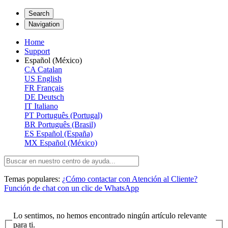
Search
Navigation
Home
Support
Español (México)
CA
Catalan
US
English
FR
Français
DE
Deutsch
IT
Italiano
PT
Português (Portugal)
BR
Português (Brasil)
ES
Español (España)
MX
Español (México)
Temas populares:
¿Cómo contactar con Atención al Cliente?
Función de chat con un clic de WhatsApp
Lo sentimos, no hemos encontrado ningún artículo relevante
para ti.