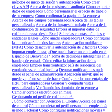
métodos de inicio de sesión y autenticación
Cómo crear
claves API
Acerca de los registros de auditoría
Cómo exportar
datos de empleados
Cómo personalizar el espacio de trabajo
de su empresa
Cómo configurar la página de la empresa
Acerca de los campos personalizados
Acerca de las tablas
personalizadas
Acerca de los lugares de trabajo
Acerca de la
configuración de seguridad
Errores al importar datos de
colaboradores/as desde Excel
Sobre las cuentas múltiples y
entidades legales
Cómo añadir empleados/as
Cómo configurar
la autenticación de dos factores
Autenticación multifactor
(MFA)
Cómo desactivar la autenticación de 2 factores
Cómo
importar empleados/as
¿Qué puede hacer un empleado en el
Espacio de Bienvenida?
Toma de decisiones inteligentes en la
bandeja de entrada
Cómo editar la información de los
empleados
Empleo transfronterizo: país de residencia del
empleado vs. entidad jurídica
Depurar notificaciones push
desde el panel de administración
Aplicación móvil: qué se
puede y qué no se puede hacer
Configurar los porcentajes de
IRPF para empleados/as
Guardar y compartir vistas
personalizadas
Verificando los dominios de tu empresa
Cambiar correos electrónicos en masa
Gestionando mi perfil de colaborador/a
¿Cómo contactar con Atención al Cliente?
Acerca del panel
de control
Cómo completar mi perfil personal de empleado/a
usando Factorial
Cómo configurar notificaciones móviles y