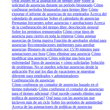
crear ajustes en la asignación de tiempo libre
Sobre la
solicitud de ausencias durante un período bloqueado
Cómo
configurar períodos bloqueados para tiempo libre
Cómo
exportar el informe de ausencias de tus empleados
Acerca del
calendario de ausencias
Sobre el calendario de ausencias
Preguntas frecuentes sobre ausencias y aprobaciones
Acerca
de la configuración del tiempo libre: descripción general
Sobre los permisos remunerados
Cómo crear tipos de
ausencia para cierres en toda la empresa
Cómo asignar
ausencias de forma masiva
Función de aprobador global para
ausencias
Recomendaciones inteligentes para aprobar
ausencias
Bloqueo de solicitudes por 15/30 minutos para
asignaciones por hora
Cómo eliminar una ausencia
Cómo
modificar una ausencia
Cómo solicitar una baja por
enfermedad
Tipos de ausencias y cómo solicitarlas
Solución
de problemas: No se pueden solicitar ausencias desde la
aplicación
Por qué los días de vacaciones se muestran
diferente para empleados y administradores
Configuración de ausencias
Cómo configurar un contador de ausencias basado en el
tiempo trabajado
Cómo configurar el contador de ausencias
para el tiempo adicional
¿Qué sucede cuando elimino una
política de ausencias?
Qué pasa con las ausencias que
incluyen más de un ciclo
Sobre los períodos de antigüedad
Acerca de las asignaciones de políticas de ausencias