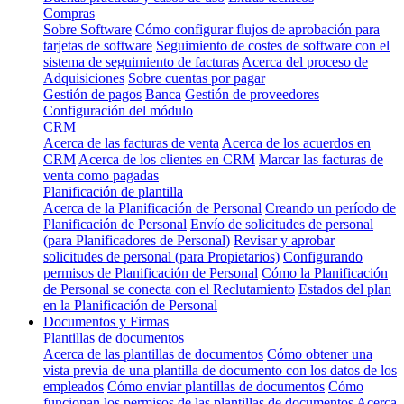
Compras
Sobre Software
Cómo configurar flujos de aprobación para
tarjetas de software
Seguimiento de costes de software con el
sistema de seguimiento de facturas
Acerca del proceso de
Adquisiciones
Sobre cuentas por pagar
Gestión de pagos
Banca
Gestión de proveedores
Configuración del módulo
CRM
Acerca de las facturas de venta
Acerca de los acuerdos en
CRM
Acerca de los clientes en CRM
Marcar las facturas de
venta como pagadas
Planificación de plantilla
Acerca de la Planificación de Personal
Creando un período de
Planificación de Personal
Envío de solicitudes de personal
(para Planificadores de Personal)
Revisar y aprobar
solicitudes de personal (para Propietarios)
Configurando
permisos de Planificación de Personal
Cómo la Planificación
de Personal se conecta con el Reclutamiento
Estados del plan
en la Planificación de Personal
Documentos y Firmas
Plantillas de documentos
Acerca de las plantillas de documentos
Cómo obtener una
vista previa de una plantilla de documento con los datos de los
empleados
Cómo enviar plantillas de documentos
Cómo
funcionan los permisos de las plantillas de documentos
Acerca