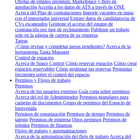
Ofertas de empleo premium: Marketplace y flujo de
aprobación
Acceda a los datos de ATS a través de ONE
Acerca del Plan de contrataciones
Importe vacantes en masa
con el importador universal
Extraer datos de candidatos/as de
CVs escaneados
Gestione el acceso del equipo de
contratación por fase de reclutamiento
Publique un trabajo
solo en la página de carrera de su empresa
Tareas
¿Cómo revisar y completar tareas pendientes?
Acerca de la
herramienta Tasks Manager
Control de espacios
Acerca de Space Control
Cómo reservar espacios
Cómo crear
espacios reservables
Cómo gestionar tus reservas
Preguntas
frecuentes sobre el control del espacio
Permisos y Flujos de trabajo
Permisos
Acerca de los usuarios externos
Guía corta sobre permisos
Acerca del rol de Administrador
Permisos granulares para
carpetas de documentos
Grupo de permisos del Espacio de
bienvenida
Permisos de organización
Permisos de tiempo
Permisos de
talento
Permisos de empresa
Otros permisos
Permisos de
nómina
Permisos de finanzas
Flujos de trabajo y automatizaciones
Acerca de la automatización del flujo de trabajo
Acerca del