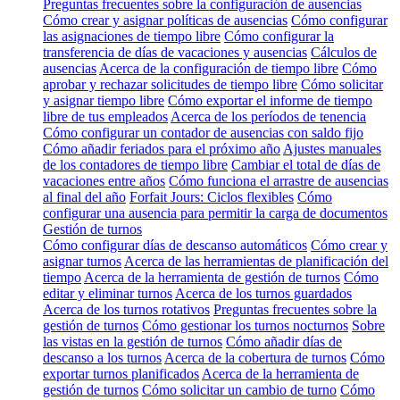
Preguntas frecuentes sobre la configuración de ausencias
Cómo crear y asignar políticas de ausencias
Cómo configurar
las asignaciones de tiempo libre
Cómo configurar la
transferencia de días de vacaciones y ausencias
Cálculos de
ausencias
Acerca de la configuración de tiempo libre
Cómo
aprobar y rechazar solicitudes de tiempo libre
Cómo solicitar
y asignar tiempo libre
Cómo exportar el informe de tiempo
libre de tus empleados
Acerca de los períodos de tenencia
Cómo configurar un contador de ausencias con saldo fijo
Cómo añadir feriados para el próximo año
Ajustes manuales
de los contadores de tiempo libre
Cambiar el total de días de
vacaciones entre años
Cómo funciona el arrastre de ausencias
al final del año
Forfait Jours: Ciclos flexibles
Cómo
configurar una ausencia para permitir la carga de documentos
Gestión de turnos
Cómo configurar días de descanso automáticos
Cómo crear y
asignar turnos
Acerca de las herramientas de planificación del
tiempo
Acerca de la herramienta de gestión de turnos
Cómo
editar y eliminar turnos
Acerca de los turnos guardados
Acerca de los turnos rotativos
Preguntas frecuentes sobre la
gestión de turnos
Cómo gestionar los turnos nocturnos
Sobre
las vistas en la gestión de turnos
Cómo añadir días de
descanso a los turnos
Acerca de la cobertura de turnos
Cómo
exportar turnos planificados
Acerca de la herramienta de
gestión de turnos
Cómo solicitar un cambio de turno
Cómo