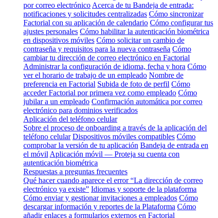
por correo electrónico
Acerca de tu Bandeja de entrada:
notificaciones y solicitudes centralizadas
Cómo sincronizar
Factorial con su aplicación de calendario
Cómo configurar tus
ajustes personales
Cómo habilitar la autenticación biométrica
en dispositivos móviles
Cómo solicitar un cambio de
contraseña y requisitos para la nueva contraseña
Cómo
cambiar tu dirección de correo electrónico en Factorial
Administrar la configuración de idioma, fecha y hora
Cómo
ver el horario de trabajo de un empleado
Nombre de
preferencia en Factorial
Subida de foto de perfil
Cómo
acceder Factorial por primera vez como empleado
Cómo
jubilar a un empleado
Confirmación automática por correo
electrónico para dominios verificados
Aplicación del teléfono celular
Sobre el proceso de onboarding a través de la aplicación del
teléfono celular
Dispositivos móviles compatibles
Cómo
comprobar la versión de tu aplicación
Bandeja de entrada en
el móvil
Aplicación móvil — Proteja su cuenta con
autenticación biométrica
Respuestas a preguntas frecuentes
Qué hacer cuando aparece el error “La dirección de correo
electrónico ya existe”
Idiomas y soporte de la plataforma
Cómo enviar y gestionar invitaciones a empleados
Cómo
descargar información y reportes de la Plataforma
Cómo
añadir enlaces a formularios externos en Factorial