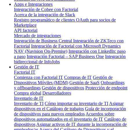
Apps e Integraciones
Integración de Cobee con Factorial
Acerca de la integración de Slack
Registro programático de clientes OAuth para socios de
Marketplace
API factorial
Mercado de integraciones
Integración de Business Central
Integración de ZKTeco con
Factorial
Integración de Factorial con Microsoft Dynamics
NAV (Navision On-Premise)
Integración con LinkedIn: paso
a paso
Integración Factorial – SAP Business One
Integración
bidireccional de InfoJobs
Gestión de IT
Factorial IT
Comienza con Factorial IT
Compras de IT
Gestión de
Dispositivos Móviles (MDM)
Gestión de SaaS
Onboardings
y offboardings
Gestión de dispositivos
Protección de endpoint
Compra global
Desarrolladores
Inventario de IT
Inventario de TI
Cómo importar su inventario de TI
Asignar
dispositivos en el Catálogo de trabajos
Guía de incorporación
de dispositivos para nuevos empleados
Acuerdos sobre
dispositivos automatizados en el inventario de IT
Catálogo de
dispositivos
Asignar activos de IT durante la incorporación de
empleados/as
Acerca del Catálogo de Dispositivos y el