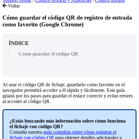
Support Home
/
Control Horario y Ausencias
/
Control horario
Voltar
Cómo guardar el código QR de registro de entrada
como favorito (Google Chrome)
ÍNDICE
Cómo guardar el código QR
Al
usar
el
c
ó
digo
QR
de
fichaje
,
guardarlo
como
favorito
en
el
navegador
permitir
á
acceder
a
é
l
r
á
pida
y
f
á
cilmente
.
Esta
gu
í
a
guiar
á
por
los
pasos
para
guardar
el
enlace
correcto
y
evitar
errores
al
acceder
al
c
ó
digo
QR
.
¿
Est
á
s
buscando
m
á
s
informaci
ó
n
sobre
c
ó
mo
funciona
el
fichaje
con
c
ó
digo
QR
?
Consulta
nuestra
gu
í
a
completa
sobre
c
ó
mo
registrar
el
fichaje
con
c
ó
digo
QR
para
obtener
detalles
adicionales
y