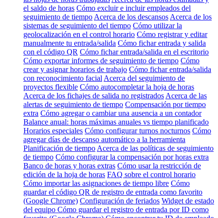
el saldo de horas
Cómo excluir e incluir empleados del
seguimiento de tiempo
Acerca de los descansos
Acerca de los
sistemas de seguimiento del tiempo
Cómo utilizar la
geolocalización en el control horario
Cómo registrar y editar
manualmente tu entrada/salida
Cómo fichar entrada y salida
con el código QR
Cómo fichar entrada/salida en el escritorio
Cómo exportar informes de seguimiento de tiempo
Cómo
crear y asignar horarios de trabajo
Cómo fichar entrada/salida
con reconocimiento facial
Acerca del seguimiento de
proyectos flexible
Cómo autocompletar la hoja de horas
Acerca de los fichajes de salida no registrados
Acerca de las
alertas de seguimiento de tiempo
Compensación por tiempo
extra
Cómo agregar o cambiar una ausencia a un contador
Balance anual: horas máximas anuales vs tiempo planificado
Horarios especiales
Cómo configurar turnos nocturnos
Cómo
agregar días de descanso automático a la herramienta
Planificación de tiempo
Acerca de las políticas de seguimiento
de tiempo
Cómo configurar la compensación por horas extra
Banco de horas y horas extras
Cómo usar la restricción de
edición de la hoja de horas
FAQ sobre el control horario
Cómo importar las asignaciones de tiempo libre
Cómo
guardar el código QR de registro de entrada como favorito
(Google Chrome)
Configuración de feriados
Widget de estado
del equipo
Cómo guardar el registro de entrada por ID como