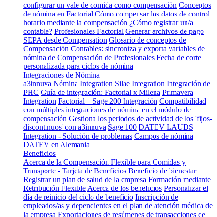
configurar un vale de comida como compensación
Conceptos
de nómina en Factorial
Cómo compensar los datos de control
horario mediante la compensación
¿Cómo registrar un/a
contable?
Profesionales Factorial
Generar archivos de pago
SEPA desde Compensation
Glosario de conceptos de
Compensación
Contables: sincroniza y exporta variables de
nómina de Compensación de Profesionales
Fecha de corte
personalizada para ciclos de nómina
Integraciones de Nómina
a3innuva Nómina Integration
Silae Integration
Integración de
PHC
Guía de integración: Factorial x Milena
Primavera
Integration
Factorial – Sage 200 Integración
Compatibilidad
con múltiples integraciones de nómina en el módulo de
compensación
Gestiona los periodos de actividad de los 'fijos-
discontinuos' con a3innuva
Sage 100
DATEV LAUDS
Integration - Solución de problemas
Campos de nómina
DATEV en Alemania
Beneficios
Acerca de la Compensación Flexible para Comidas y
Transporte - Tarjeta de Beneficios
Beneficio de bienestar
Registrar un plan de salud de la empresa
Formación mediante
Retribución Flexible
Acerca de los beneficios
Personalizar el
día de reinicio del ciclo de beneficio
Inscripción de
empleados/as y dependientes en el plan de atención médica de
la empresa
Exportaciones de resúmenes de transacciones de