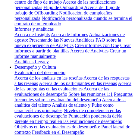
centro de flujo de trabajo
Acerca de las notificaciones
personalizadas
Flujo de Onboarding
Acerca del flujo de
trabajo de Offboarding
Notificación de cumpleaños
personalizada
Notificación personalizada cuando se termina el
contrato de un empleado
Informes y analíticas
Acerca de Insights
Acerca de Informes
Actualizaciones de
agosto: Presentando las Nuevas Analíticas
FAQ sobre la
nueva experiencia de Analytics
Crea informes con One
Crear
informes a partir de plantillas
Acerca de Analytics
Crear un
informe manualmente
Analíticas Legacy
Desempeño y Cultura
Evaluación del desempeño
Acerca de los análisis en las reseñas
Acerca de las respuestas
a las reseñas
Acerca de los participantes en las reseñas
Acerca
de las preguntas en las evaluaciones
Acerca de las
evaluaciones de desempeño
Sobre las reuniones 1:1
Preguntas
frecuentes sobre la evaluación del desempeño
Acerca de la
analítica del talento
Análisis de talento y Pulse como
características principales
Niveles de competencia en las
evaluaciones de desempeño
Puntuación ponderada del/la
gerente en tiempo real en las evaluaciones de desempeño
Objetivos en las evaluaciones de desempeño: Panel lateral de
contexto
Feedback en el Desempeño