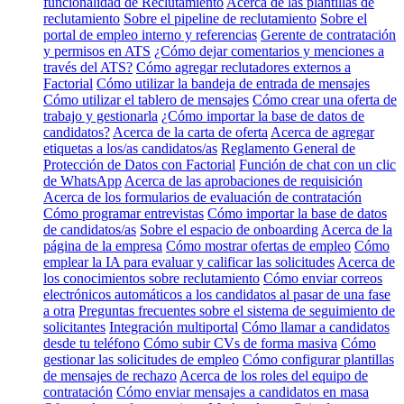
funcionalidad de Reclutamiento
Acerca de las plantillas de
reclutamiento
Sobre el pipeline de reclutamiento
Sobre el
portal de empleo interno y referencias
Gerente de contratación
y permisos en ATS
¿Cómo dejar comentarios y menciones a
través del ATS?
Cómo agregar reclutadores externos a
Factorial
Cómo utilizar la bandeja de entrada de mensajes
Cómo utilizar el tablero de mensajes
Cómo crear una oferta de
trabajo y gestionarla
¿Cómo importar la base de datos de
candidatos?
Acerca de la carta de oferta
Acerca de agregar
etiquetas a los/as candidatos/as
Reglamento General de
Protección de Datos con Factorial
Función de chat con un clic
de WhatsApp
Acerca de las aprobaciones de requisición
Acerca de los formularios de evaluación de contratación
Cómo programar entrevistas
Cómo importar la base de datos
de candidatos/as
Sobre el espacio de onboarding
Acerca de la
página de la empresa
Cómo mostrar ofertas de empleo
Cómo
emplear la IA para evaluar y calificar las solicitudes
Acerca de
los conocimientos sobre reclutamiento
Cómo enviar correos
electrónicos automáticos a los candidatos al pasar de una fase
a otra
Preguntas frecuentes sobre el sistema de seguimiento de
solicitantes
Integración multiportal
Cómo llamar a candidatos
desde tu teléfono
Cómo subir CVs de forma masiva
Cómo
gestionar las solicitudes de empleo
Cómo configurar plantillas
de mensajes de rechazo
Acerca de los roles del equipo de
contratación
Cómo enviar mensajes a candidatos en masa