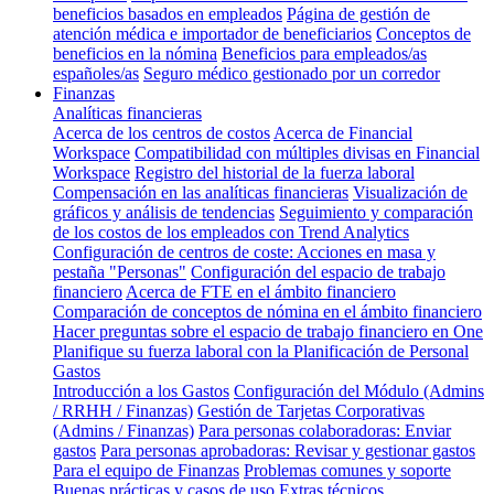
beneficios basados en empleados
Página de gestión de
atención médica e importador de beneficiarios
Conceptos de
beneficios en la nómina
Beneficios para empleados/as
españoles/as
Seguro médico gestionado por un corredor
Finanzas
Analíticas financieras
Acerca de los centros de costos
Acerca de Financial
Workspace
Compatibilidad con múltiples divisas en Financial
Workspace
Registro del historial de la fuerza laboral
Compensación en las analíticas financieras
Visualización de
gráficos y análisis de tendencias
Seguimiento y comparación
de los costos de los empleados con Trend Analytics
Configuración de centros de coste: Acciones en masa y
pestaña "Personas"
Configuración del espacio de trabajo
financiero
Acerca de FTE en el ámbito financiero
Comparación de conceptos de nómina en el ámbito financiero
Hacer preguntas sobre el espacio de trabajo financiero en One
Planifique su fuerza laboral con la Planificación de Personal
Gastos
Introducción a los Gastos
Configuración del Módulo (Admins
/ RRHH / Finanzas)
Gestión de Tarjetas Corporativas
(Admins / Finanzas)
Para personas colaboradoras: Enviar
gastos
Para personas aprobadoras: Revisar y gestionar gastos
Para el equipo de Finanzas
Problemas comunes y soporte
Buenas prácticas y casos de uso
Extras técnicos