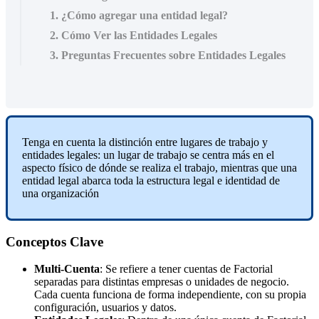
1. ¿Cómo agregar una entidad legal?
2. Cómo Ver las Entidades Legales
3. Preguntas Frecuentes sobre Entidades Legales
Tenga
en
cuenta
la
distinci
ó
n
entre
lugares
de
trabajo
y
entidades
legales
:
un
lugar
de
trabajo
se
centra
m
á
s
en
el
aspecto
f
í
sico
de
d
ó
nde
se
realiza
el
trabajo
,
mientras
que
una
entidad
legal
abarca
toda
la
estructura
legal
e
identidad
de
una
organizaci
ó
n
Conceptos
Clave
Multi
-
Cuenta
:
Se
refiere
a
tener
cuentas
de
Factorial
separadas
para
distintas
empresas
o
unidades
de
negocio
.
Cada
cuenta
funciona
de
forma
independiente
,
con
su
propia
configuraci
ó
n
,
usuarios
y
datos
.