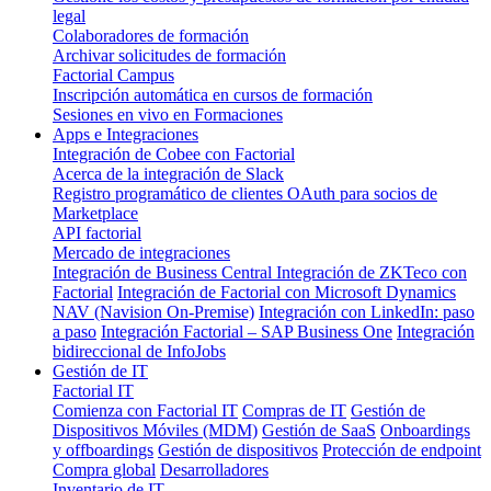
legal
Colaboradores de formación
Archivar solicitudes de formación
Factorial Campus
Inscripción automática en cursos de formación
Sesiones en vivo en Formaciones
Apps e Integraciones
Integración de Cobee con Factorial
Acerca de la integración de Slack
Registro programático de clientes OAuth para socios de
Marketplace
API factorial
Mercado de integraciones
Integración de Business Central
Integración de ZKTeco con
Factorial
Integración de Factorial con Microsoft Dynamics
NAV (Navision On-Premise)
Integración con LinkedIn: paso
a paso
Integración Factorial – SAP Business One
Integración
bidireccional de InfoJobs
Gestión de IT
Factorial IT
Comienza con Factorial IT
Compras de IT
Gestión de
Dispositivos Móviles (MDM)
Gestión de SaaS
Onboardings
y offboardings
Gestión de dispositivos
Protección de endpoint
Compra global
Desarrolladores
Inventario de IT