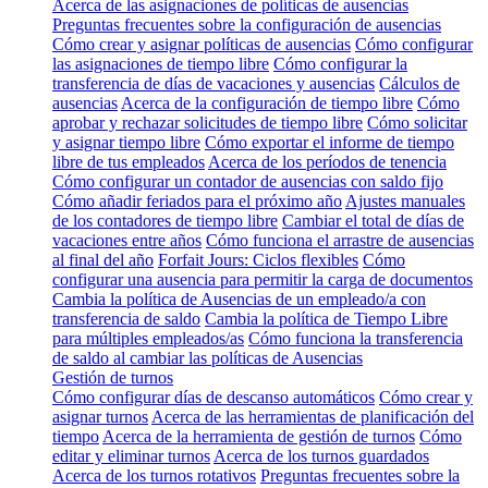
Acerca de las asignaciones de políticas de ausencias
Preguntas frecuentes sobre la configuración de ausencias
Cómo crear y asignar políticas de ausencias
Cómo configurar
las asignaciones de tiempo libre
Cómo configurar la
transferencia de días de vacaciones y ausencias
Cálculos de
ausencias
Acerca de la configuración de tiempo libre
Cómo
aprobar y rechazar solicitudes de tiempo libre
Cómo solicitar
y asignar tiempo libre
Cómo exportar el informe de tiempo
libre de tus empleados
Acerca de los períodos de tenencia
Cómo configurar un contador de ausencias con saldo fijo
Cómo añadir feriados para el próximo año
Ajustes manuales
de los contadores de tiempo libre
Cambiar el total de días de
vacaciones entre años
Cómo funciona el arrastre de ausencias
al final del año
Forfait Jours: Ciclos flexibles
Cómo
configurar una ausencia para permitir la carga de documentos
Cambia la política de Ausencias de un empleado/a con
transferencia de saldo
Cambia la política de Tiempo Libre
para múltiples empleados/as
Cómo funciona la transferencia
de saldo al cambiar las políticas de Ausencias
Gestión de turnos
Cómo configurar días de descanso automáticos
Cómo crear y
asignar turnos
Acerca de las herramientas de planificación del
tiempo
Acerca de la herramienta de gestión de turnos
Cómo
editar y eliminar turnos
Acerca de los turnos guardados
Acerca de los turnos rotativos
Preguntas frecuentes sobre la