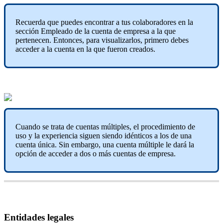
Recuerda
que
puedes
encontrar
a
tus
colaboradores
en
la
secci
ó
n
Empleado
de
la
cuenta
de
empresa
a
la
que
pertenecen
.
Entonces
,
para
visualizarlos
,
primero
debes
acceder
a
la
cuenta
en
la
que
fueron
creados
.
Cuando
se
trata
de
cuentas
m
ú
ltiples
,
el
procedimiento
de
uso
y
la
experiencia
siguen
siendo
id
é
nticos
a
los
de
una
cuenta
ú
nica
.
Sin
embargo
,
una
cuenta
m
ú
ltiple
le
dar
á
la
opci
ó
n
de
acceder
a
dos
o
m
á
s
cuentas
de
empresa
.
Entidades
legales