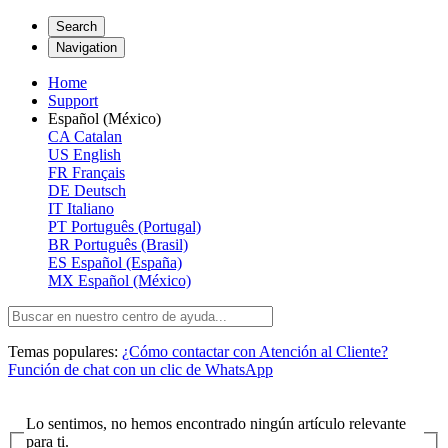
Search
Navigation
Home
Support
Español (México)
CA
Catalan
US
English
FR
Français
DE
Deutsch
IT
Italiano
PT
Português (Portugal)
BR
Português (Brasil)
ES
Español (España)
MX
Español (México)
Temas populares:
¿Cómo contactar con Atención al Cliente?
Función de chat con un clic de WhatsApp
Lo sentimos, no hemos encontrado ningún artículo relevante
para ti.