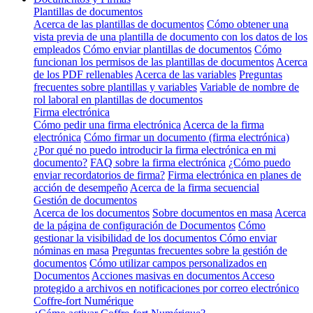
Plantillas de documentos
Acerca de las plantillas de documentos
Cómo obtener una
vista previa de una plantilla de documento con los datos de los
empleados
Cómo enviar plantillas de documentos
Cómo
funcionan los permisos de las plantillas de documentos
Acerca
de los PDF rellenables
Acerca de las variables
Preguntas
frecuentes sobre plantillas y variables
Variable de nombre de
rol laboral en plantillas de documentos
Firma electrónica
Cómo pedir una firma electrónica
Acerca de la firma
electrónica
Cómo firmar un documento (firma electrónica)
¿Por qué no puedo introducir la firma electrónica en mi
documento?
FAQ sobre la firma electrónica
¿Cómo puedo
enviar recordatorios de firma?
Firma electrónica en planes de
acción de desempeño
Acerca de la firma secuencial
Gestión de documentos
Acerca de los documentos
Sobre documentos en masa
Acerca
de la página de configuración de Documentos
Cómo
gestionar la visibilidad de los documentos
Cómo enviar
nóminas en masa
Preguntas frecuentes sobre la gestión de
documentos
Cómo utilizar campos personalizados en
Documentos
Acciones masivas en documentos
Acceso
protegido a archivos en notificaciones por correo electrónico
Coffre-fort Numérique