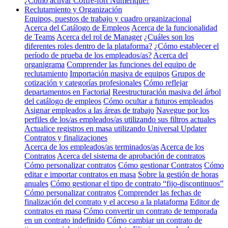
¿Cómo activar Coffre-fort Numérique?
Reclutamiento y Organización
Equipos, puestos de trabajo y cuadro organizacional
Acerca del Catálogo de Empleos
Acerca de la funcionalidad
de Teams
Acerca del rol de Manager
¿Cuáles son los
diferentes roles dentro de la plataforma?
¿Cómo establecer el
período de prueba de los empleados/as?
Acerca del
organigrama
Comprender las funciones del equipo de
reclutamiento
Importación masiva de equipos
Grupos de
cotización y categorías profesionales
Cómo reflejar
departamentos en Factorial
Reestructuración masiva del árbol
del catálogo de empleos
Cómo ocultar a futuros empleados
Asignar empleados a las áreas de trabajo
Navegue por los
perfiles de los/as empleados/as utilizando sus filtros actuales
Actualice registros en masa utilizando Universal Updater
Contratos y finalizaciones
Acerca de los empleados/as terminados/as
Acerca de los
Contratos
Acerca del sistema de aprobación de contratos
Cómo personalizar contratos
Cómo gestionar Contratos
Cómo
editar e importar contratos en masa
Sobre la gestión de horas
anuales
Cómo gestionar el tipo de contrato “fijo-discontinuos”
Cómo personalizar contratos
Comprender las fechas de
finalización del contrato y el acceso a la plataforma
Editor de
contratos en masa
Cómo convertir un contrato de temporada
en un contrato indefinido
Cómo cambiar un contrato de