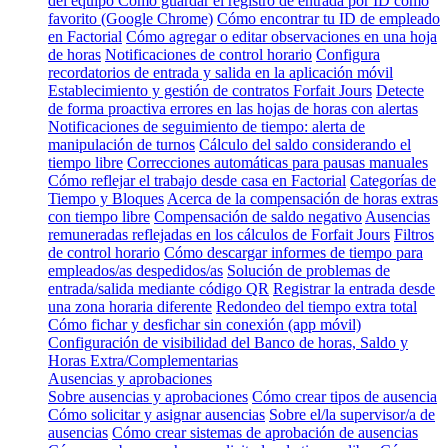
del equipo
Cómo guardar el registro de entrada por ID como
favorito (Google Chrome)
Cómo encontrar tu ID de empleado
en Factorial
Cómo agregar o editar observaciones en una hoja
de horas
Notificaciones de control horario
Configura
recordatorios de entrada y salida en la aplicación móvil
Establecimiento y gestión de contratos Forfait Jours
Detecte
de forma proactiva errores en las hojas de horas con alertas
Notificaciones de seguimiento de tiempo: alerta de
manipulación de turnos
Cálculo del saldo considerando el
tiempo libre
Correcciones automáticas para pausas manuales
Cómo reflejar el trabajo desde casa en Factorial
Categorías de
Tiempo y Bloques
Acerca de la compensación de horas extras
con tiempo libre
Compensación de saldo negativo
Ausencias
remuneradas reflejadas en los cálculos de Forfait Jours
Filtros
de control horario
Cómo descargar informes de tiempo para
empleados/as despedidos/as
Solución de problemas de
entrada/salida mediante código QR
Registrar la entrada desde
una zona horaria diferente
Redondeo del tiempo extra total
Cómo fichar y desfichar sin conexión (app móvil)
Configuración de visibilidad del Banco de horas, Saldo y
Horas Extra/Complementarias
Ausencias y aprobaciones
Sobre ausencias y aprobaciones
Cómo crear tipos de ausencia
Cómo solicitar y asignar ausencias
Sobre el/la supervisor/a de
ausencias
Cómo crear sistemas de aprobación de ausencias