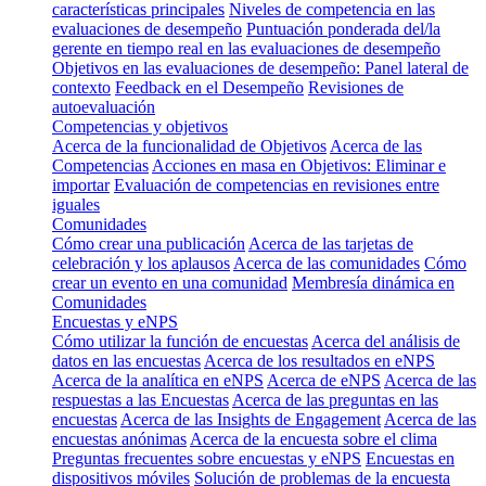
características principales
Niveles de competencia en las
evaluaciones de desempeño
Puntuación ponderada del/la
gerente en tiempo real en las evaluaciones de desempeño
Objetivos en las evaluaciones de desempeño: Panel lateral de
contexto
Feedback en el Desempeño
Revisiones de
autoevaluación
Competencias y objetivos
Acerca de la funcionalidad de Objetivos
Acerca de las
Competencias
Acciones en masa en Objetivos: Eliminar e
importar
Evaluación de competencias en revisiones entre
iguales
Comunidades
Cómo crear una publicación
Acerca de las tarjetas de
celebración y los aplausos
Acerca de las comunidades
Cómo
crear un evento en una comunidad
Membresía dinámica en
Comunidades
Encuestas y eNPS
Cómo utilizar la función de encuestas
Acerca del análisis de
datos en las encuestas
Acerca de los resultados en eNPS
Acerca de la analítica en eNPS
Acerca de eNPS
Acerca de las
respuestas a las Encuestas
Acerca de las preguntas en las
encuestas
Acerca de las Insights de Engagement
Acerca de las
encuestas anónimas
Acerca de la encuesta sobre el clima
Preguntas frecuentes sobre encuestas y eNPS
Encuestas en
dispositivos móviles
Solución de problemas de la encuesta