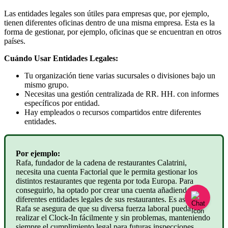
Las
entidades
legales
son
ú
tiles
para
empresas
que
,
por
ejemplo
,
tienen
diferentes
oficinas
dentro
de
una
misma
empresa
.
Esta
es
la
forma
de
gestionar
,
por
ejemplo
,
oficinas
que
se
encuentran
en
otros
pa
í
ses
.
Cu
á
ndo
Usar
Entidades
Legales
:
Tu
organizaci
ó
n
tiene
varias
sucursales
o
divisiones
bajo
un
mismo
grupo
.
Necesitas
una
gesti
ó
n
centralizada
de
RR
.
HH
.
con
informes
espec
í
ficos
por
entidad
.
Hay
empleados
o
recursos
compartidos
entre
diferentes
entidades
.
Por
ejemplo
:
Rafa
,
fundador
de
la
cadena
de
restaurantes
Calatrini
,
necesita
una
cuenta
Factorial
que
le
permita
gestionar
los
distintos
restaurantes
que
regenta
por
toda
Europa
.
Para
conseguirlo
,
ha
optado
por
crear
una
cuenta
a
ñ
adiendo
las
diferentes
entidades
legales
de
sus
restaurantes
.
Es
as
í
como
Rafa
se
asegura
de
que
su
diversa
fuerza
laboral
pueda
realizar
el
Clock
-
In
f
á
cilmente
y
sin
problemas
,
manteniendo
siempre
el
cumplimiento
legal
para
futuras
inspecciones
.