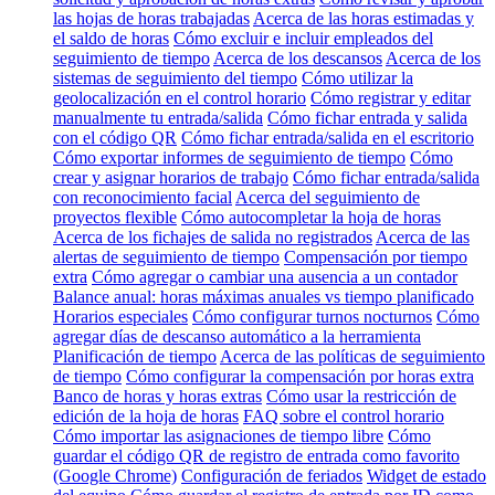
las hojas de horas trabajadas
Acerca de las horas estimadas y
el saldo de horas
Cómo excluir e incluir empleados del
seguimiento de tiempo
Acerca de los descansos
Acerca de los
sistemas de seguimiento del tiempo
Cómo utilizar la
geolocalización en el control horario
Cómo registrar y editar
manualmente tu entrada/salida
Cómo fichar entrada y salida
con el código QR
Cómo fichar entrada/salida en el escritorio
Cómo exportar informes de seguimiento de tiempo
Cómo
crear y asignar horarios de trabajo
Cómo fichar entrada/salida
con reconocimiento facial
Acerca del seguimiento de
proyectos flexible
Cómo autocompletar la hoja de horas
Acerca de los fichajes de salida no registrados
Acerca de las
alertas de seguimiento de tiempo
Compensación por tiempo
extra
Cómo agregar o cambiar una ausencia a un contador
Balance anual: horas máximas anuales vs tiempo planificado
Horarios especiales
Cómo configurar turnos nocturnos
Cómo
agregar días de descanso automático a la herramienta
Planificación de tiempo
Acerca de las políticas de seguimiento
de tiempo
Cómo configurar la compensación por horas extra
Banco de horas y horas extras
Cómo usar la restricción de
edición de la hoja de horas
FAQ sobre el control horario
Cómo importar las asignaciones de tiempo libre
Cómo
guardar el código QR de registro de entrada como favorito
(Google Chrome)
Configuración de feriados
Widget de estado