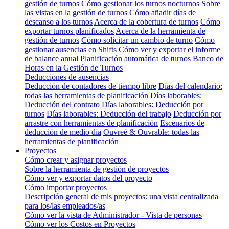
gestión de turnos
Cómo gestionar los turnos nocturnos
Sobre
las vistas en la gestión de turnos
Cómo añadir días de
descanso a los turnos
Acerca de la cobertura de turnos
Cómo
exportar turnos planificados
Acerca de la herramienta de
gestión de turnos
Cómo solicitar un cambio de turno
Cómo
gestionar ausencias en Shifts
Cómo ver y exportar el informe
de balance anual
Planificación automática de turnos
Banco de
Horas en la Gestión de Turnos
Deducciones de ausencias
Deducción de contadores de tiempo libre
Días del calendario:
todas las herramientas de planificación
Días laborables:
Deducción del contrato
Días laborables: Deducción por
turnos
Días laborables: Deducción del trabajo
Deducción por
arrastre con herramientas de planificación
Escenarios de
deducción de medio día
Ouvreé & Ouvrable: todas las
herramientas de planificación
Proyectos
Cómo crear y asignar proyectos
Sobre la herramienta de gestión de proyectos
Cómo ver y exportar datos del proyecto
Cómo importar proyectos
Descripción general de mis proyectos: una vista centralizada
para los/las empleados/as
Cómo ver la vista de Administrador - Vista de personas
Cómo ver los Costos en Proyectos