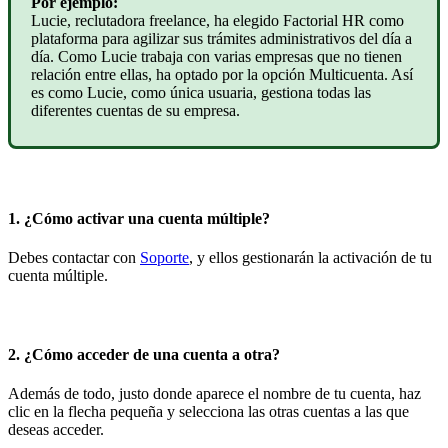
Por
ejemplo
:
Lucie
,
reclutadora
freelance
,
ha
elegido
Factorial
HR
como
plataforma
para
agilizar
sus
tr
á
mites
administrativos
del
d
í
a
a
d
í
a
.
Como
Lucie
trabaja
con
varias
empresas
que
no
tienen
relaci
ó
n
entre
ellas
,
ha
optado
por
la
opci
ó
n
Multicuenta
.
As
í
es
como
Lucie
,
como
ú
nica
usuaria
,
gestiona
todas
las
diferentes
cuentas
de
su
empresa
.
1
.
¿
C
ó
mo
activar
una
cuenta
m
ú
ltiple
?
Debes
contactar
con
Soporte
,
y
ellos
gestionar
á
n
la
activaci
ó
n
de
tu
cuenta
m
ú
ltiple
.
2
.
¿
C
ó
mo
acceder
de
una
cuenta
a
otra
?
Adem
á
s
de
todo
,
justo
donde
aparece
el
nombre
de
tu
cuenta
,
haz
clic
en
la
flecha
peque
ñ
a
y
selecciona
las
otras
cuentas
a
las
que
deseas
acceder
.