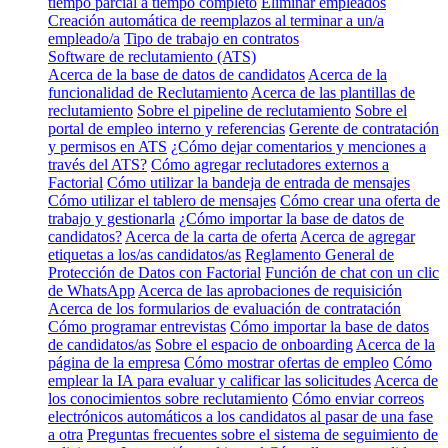
tiempo parcial a tiempo completo
Eliminar empleados
Creación automática de reemplazos al terminar a un/a
empleado/a
Tipo de trabajo en contratos
Software de reclutamiento (ATS)
Acerca de la base de datos de candidatos
Acerca de la
funcionalidad de Reclutamiento
Acerca de las plantillas de
reclutamiento
Sobre el pipeline de reclutamiento
Sobre el
portal de empleo interno y referencias
Gerente de contratación
y permisos en ATS
¿Cómo dejar comentarios y menciones a
través del ATS?
Cómo agregar reclutadores externos a
Factorial
Cómo utilizar la bandeja de entrada de mensajes
Cómo utilizar el tablero de mensajes
Cómo crear una oferta de
trabajo y gestionarla
¿Cómo importar la base de datos de
candidatos?
Acerca de la carta de oferta
Acerca de agregar
etiquetas a los/as candidatos/as
Reglamento General de
Protección de Datos con Factorial
Función de chat con un clic
de WhatsApp
Acerca de las aprobaciones de requisición
Acerca de los formularios de evaluación de contratación
Cómo programar entrevistas
Cómo importar la base de datos
de candidatos/as
Sobre el espacio de onboarding
Acerca de la
página de la empresa
Cómo mostrar ofertas de empleo
Cómo
emplear la IA para evaluar y calificar las solicitudes
Acerca de
los conocimientos sobre reclutamiento
Cómo enviar correos
electrónicos automáticos a los candidatos al pasar de una fase
a otra
Preguntas frecuentes sobre el sistema de seguimiento de