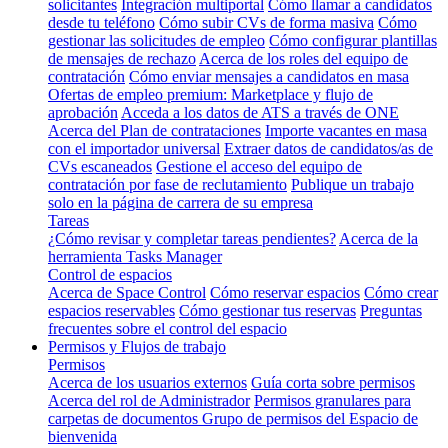
solicitantes
Integración multiportal
Cómo llamar a candidatos
desde tu teléfono
Cómo subir CVs de forma masiva
Cómo
gestionar las solicitudes de empleo
Cómo configurar plantillas
de mensajes de rechazo
Acerca de los roles del equipo de
contratación
Cómo enviar mensajes a candidatos en masa
Ofertas de empleo premium: Marketplace y flujo de
aprobación
Acceda a los datos de ATS a través de ONE
Acerca del Plan de contrataciones
Importe vacantes en masa
con el importador universal
Extraer datos de candidatos/as de
CVs escaneados
Gestione el acceso del equipo de
contratación por fase de reclutamiento
Publique un trabajo
solo en la página de carrera de su empresa
Tareas
¿Cómo revisar y completar tareas pendientes?
Acerca de la
herramienta Tasks Manager
Control de espacios
Acerca de Space Control
Cómo reservar espacios
Cómo crear
espacios reservables
Cómo gestionar tus reservas
Preguntas
frecuentes sobre el control del espacio
Permisos y Flujos de trabajo
Permisos
Acerca de los usuarios externos
Guía corta sobre permisos
Acerca del rol de Administrador
Permisos granulares para
carpetas de documentos
Grupo de permisos del Espacio de
bienvenida