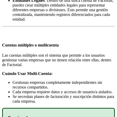
Entidades
Legales
:
Dentro
de
una
ú
nica
cuenta
de
Factorial
,
puedes
crear
m
ú
ltiples
entidades
legales
para
representar
diferentes
empresas
o
divisiones
.
Esto
permite
una
gesti
ó
n
centralizada
,
manteniendo
registros
diferenciados
para
cada
entidad
.
Cuentas
m
ú
ltiples
o
multicuenta
Las
cuentas
m
ú
ltiples
son
el
sistema
que
permite
a
los
usuarios
gestionar
varias
empresas
que
no
tienen
relaci
ó
n
entre
ellas
,
dentro
de
Factorial
.
Cu
á
ndo
Usar
Multi
-
Cuenta
:
Gestionas
empresas
completamente
independientes
sin
recursos
compartidos
.
Cada
empresa
requiere
datos
y
accesos
de
usuario
/
a
aislados
.
Se
necesitan
planes
de
facturaci
ó
n
y
suscripci
ó
n
distintos
para
cada
empresa
.