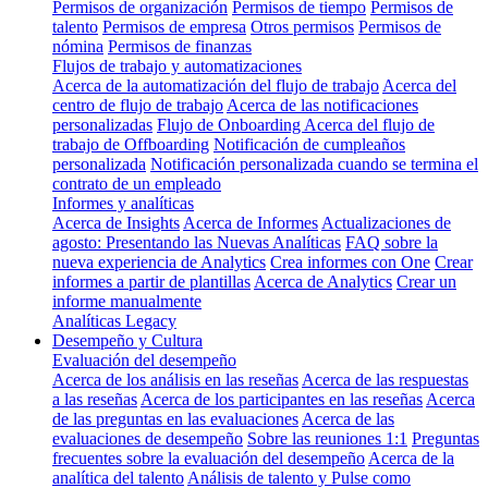
Permisos de organización
Permisos de tiempo
Permisos de
talento
Permisos de empresa
Otros permisos
Permisos de
nómina
Permisos de finanzas
Flujos de trabajo y automatizaciones
Acerca de la automatización del flujo de trabajo
Acerca del
centro de flujo de trabajo
Acerca de las notificaciones
personalizadas
Flujo de Onboarding
Acerca del flujo de
trabajo de Offboarding
Notificación de cumpleaños
personalizada
Notificación personalizada cuando se termina el
contrato de un empleado
Informes y analíticas
Acerca de Insights
Acerca de Informes
Actualizaciones de
agosto: Presentando las Nuevas Analíticas
FAQ sobre la
nueva experiencia de Analytics
Crea informes con One
Crear
informes a partir de plantillas
Acerca de Analytics
Crear un
informe manualmente
Analíticas Legacy
Desempeño y Cultura
Evaluación del desempeño
Acerca de los análisis en las reseñas
Acerca de las respuestas
a las reseñas
Acerca de los participantes en las reseñas
Acerca
de las preguntas en las evaluaciones
Acerca de las
evaluaciones de desempeño
Sobre las reuniones 1:1
Preguntas
frecuentes sobre la evaluación del desempeño
Acerca de la
analítica del talento
Análisis de talento y Pulse como