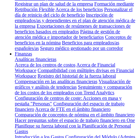
Registrar un plan de salud de la empresa
Formación mediante
Retribución Flexible
Acerca de los beneficios
Personalizar el
día de reinicio del ciclo de beneficio
Inscripción de
empleados/as y dependientes en el plan de atención médica de
la empresa
Exportaciones de resúmenes de transacciones de
beneficios basados en empleados
Página de gestión de
atención médica e importador de beneficiarios
Conceptos de
beneficios en la nómina
Beneficios para empleados/as
españoles/as
Seguro médico gestionado por un corredor
Finanzas
Analíticas financieras
Acerca de los centros de costos
Acerca de Financial
Workspace
Compatibilidad con múltiples divisas en Financial
Workspace
Registro del historial de la fuerza laboral
Compensación en las analíticas financieras
Visualización de
gráficos y análisis de tendencias
Seguimiento y comparación
de los costos de los empleados con Trend Analytics
Configuración de centros de coste: Acciones en masa y
pestaña "Personas"
Configuración del espacio de trabajo
financiero
Acerca de FTE en el ámbito financiero
Comparación de conceptos de nómina en el ámbito financiero
Hacer preguntas sobre el espacio de trabajo financiero en One
Planifique su fuerza laboral con la Planificación de Personal
Gastos
Introducción a los Gastos
Configuración del Módulo (Admins