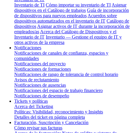
Inventario de TI
Cómo importar su inventario de TI
Asignar
dispositivos en el Catálogo de trabajos
Guía de incorporación
de dispositivos para nuevos empleados
Acuerdos sobre
dispositivos automatizados en el inventario de IT
Catálogo de
dispositivos
Asignar activos de IT durante la incorporación de
empleados/as
Acerca del Catálogo de Dispositivos y el
Inventario de IT
Inventario — Gestione el equipo de IT y
otros activos de la empresa
Notificaciones
Notificaciones de canales de confianza, espacios y
comunidades
Notificaciones del proyecto
Notificaciones de formaciones
Notificaciones de rango de tolerancia de control horario
Avisos de reclutamiento
Notificaciones de ausencias
Notificaciones del espacio de trabajo financiero
Notificaciones de desempeño
Tickets y políticas
Acerca del Ticketing
Políticas: Visibilidad, reconocimiento y Insights
Detalles del ticket en página completa
Facturación, Suscripción y Cancelación
Cómo revisar sus facturas