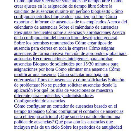
Cómo aprobar y rechazar solicitudes de tiempo libre
Cómo
crear ajustes en la asignación de tiempo libre
Sobre la
solicitud de ausencias durante un período bloqueado
Cómo
configurar períodos bloqueados para tiempo libre
Cómo
exportar el informe de ausencias de tus empleados
Acerca del
calendario de ausencias
Sobre el calendario de ausencias
Preguntas frecuentes sobre ausencias y aprobaciones
Acerca
de la configuración del tiempo libre: descripción general
Sobre los permisos remunerados
Cómo crear tipos de
ausencia para cierres en toda la empresa
Cómo asignar
ausencias de forma masiva
Función de aprobador global para
ausencias
Recomendaciones inteligentes para aprobar
ausencias
Bloqueo de solicitudes por 15/30 minutos para
asignaciones por hora
Cómo eliminar una ausencia
Cómo
modificar una ausencia
Cómo solicitar una baja por
enfermedad
Tipos de ausencias y cómo solicitarlas
Solución
de problemas: No se pueden solicitar ausencias desde la
aplicación
Por qué los días de vacaciones se muestran
diferente para empleados y administradores
Configuración de ausencias
Cómo configurar un contador de ausencias basado en el
tiempo trabajado
Cómo configurar el contador de ausencias
para el tiempo adicional
¿Qué sucede cuando elimino una
política de ausencias?
Qué pasa con las ausencias que
incluyen más de un ciclo
Sobre los períodos de antigüedad