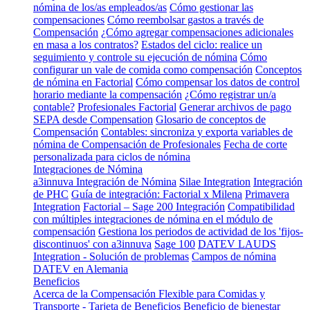
nómina de los/as empleados/as
Cómo gestionar las
compensaciones
Cómo reembolsar gastos a través de
Compensación
¿Cómo agregar compensaciones adicionales
en masa a los contratos?
Estados del ciclo: realice un
seguimiento y controle su ejecución de nómina
Cómo
configurar un vale de comida como compensación
Conceptos
de nómina en Factorial
Cómo compensar los datos de control
horario mediante la compensación
¿Cómo registrar un/a
contable?
Profesionales Factorial
Generar archivos de pago
SEPA desde Compensation
Glosario de conceptos de
Compensación
Contables: sincroniza y exporta variables de
nómina de Compensación de Profesionales
Fecha de corte
personalizada para ciclos de nómina
Integraciones de Nómina
a3innuva Integración de Nómina
Silae Integration
Integración
de PHC
Guía de integración: Factorial x Milena
Primavera
Integration
Factorial – Sage 200 Integración
Compatibilidad
con múltiples integraciones de nómina en el módulo de
compensación
Gestiona los periodos de actividad de los 'fijos-
discontinuos' con a3innuva
Sage 100
DATEV LAUDS
Integration - Solución de problemas
Campos de nómina
DATEV en Alemania
Beneficios
Acerca de la Compensación Flexible para Comidas y
Transporte - Tarjeta de Beneficios
Beneficio de bienestar