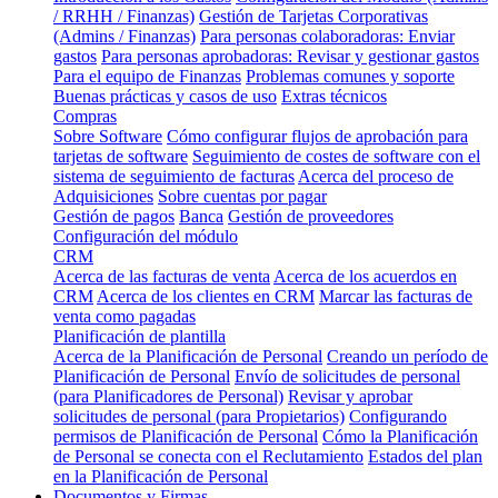
/ RRHH / Finanzas)
Gestión de Tarjetas Corporativas
(Admins / Finanzas)
Para personas colaboradoras: Enviar
gastos
Para personas aprobadoras: Revisar y gestionar gastos
Para el equipo de Finanzas
Problemas comunes y soporte
Buenas prácticas y casos de uso
Extras técnicos
Compras
Sobre Software
Cómo configurar flujos de aprobación para
tarjetas de software
Seguimiento de costes de software con el
sistema de seguimiento de facturas
Acerca del proceso de
Adquisiciones
Sobre cuentas por pagar
Gestión de pagos
Banca
Gestión de proveedores
Configuración del módulo
CRM
Acerca de las facturas de venta
Acerca de los acuerdos en
CRM
Acerca de los clientes en CRM
Marcar las facturas de
venta como pagadas
Planificación de plantilla
Acerca de la Planificación de Personal
Creando un período de
Planificación de Personal
Envío de solicitudes de personal
(para Planificadores de Personal)
Revisar y aprobar
solicitudes de personal (para Propietarios)
Configurando
permisos de Planificación de Personal
Cómo la Planificación
de Personal se conecta con el Reclutamiento
Estados del plan
en la Planificación de Personal
Documentos y Firmas