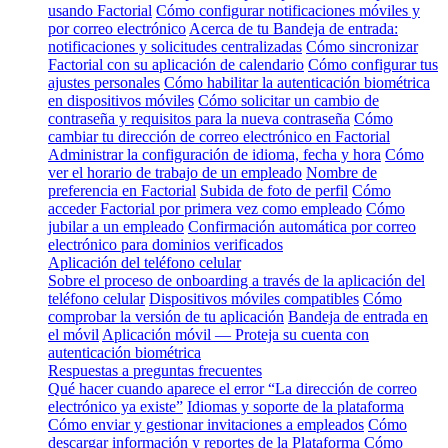
usando Factorial
Cómo configurar notificaciones móviles y
por correo electrónico
Acerca de tu Bandeja de entrada:
notificaciones y solicitudes centralizadas
Cómo sincronizar
Factorial con su aplicación de calendario
Cómo configurar tus
ajustes personales
Cómo habilitar la autenticación biométrica
en dispositivos móviles
Cómo solicitar un cambio de
contraseña y requisitos para la nueva contraseña
Cómo
cambiar tu dirección de correo electrónico en Factorial
Administrar la configuración de idioma, fecha y hora
Cómo
ver el horario de trabajo de un empleado
Nombre de
preferencia en Factorial
Subida de foto de perfil
Cómo
acceder Factorial por primera vez como empleado
Cómo
jubilar a un empleado
Confirmación automática por correo
electrónico para dominios verificados
Aplicación del teléfono celular
Sobre el proceso de onboarding a través de la aplicación del
teléfono celular
Dispositivos móviles compatibles
Cómo
comprobar la versión de tu aplicación
Bandeja de entrada en
el móvil
Aplicación móvil — Proteja su cuenta con
autenticación biométrica
Respuestas a preguntas frecuentes
Qué hacer cuando aparece el error “La dirección de correo
electrónico ya existe”
Idiomas y soporte de la plataforma
Cómo enviar y gestionar invitaciones a empleados
Cómo
descargar información y reportes de la Plataforma
Cómo