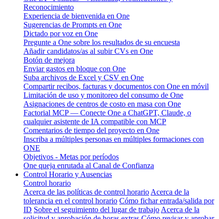
Reconocimiento
Experiencia de bienvenida en One
Sugerencias de Prompts en One
Dictado por voz en One
Pregunte a One sobre los resultados de su encuesta
Añadir candidatos/as al subir CVs en One
Botón de mejora
Enviar gastos en bloque con One
Suba archivos de Excel y CSV en One
Compartir recibos, facturas y documentos con One en móvil
Limitación de uso y monitoreo del consumo de One
Asignaciones de centros de costo en masa con One
Factorial MCP — Conecte One a ChatGPT, Claude, o
cualquier asistente de IA compatible con MCP
Comentarios de tiempo del proyecto en One
Inscriba a múltiples personas en múltiples formaciones con
ONE
Objetivos - Metas por períodos
One queja enrutada al Canal de Confianza
Control Horario y Ausencias
Control horario
Acerca de las políticas de control horario
Acerca de la
tolerancia en el control horario
Cómo fichar entrada/salida por
ID
Sobre el seguimiento del lugar de trabajo
Acerca de la
solicitud y aprobación de horas extras
Cómo revisar y aprobar